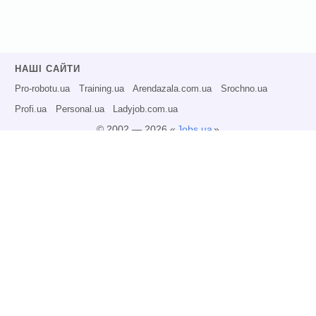
НАШІ САЙТИ
Pro-robotu.ua
Training.ua
Arendazala.com.ua
Srochno.ua
Profi.ua
Personal.ua
Ladyjob.com.ua
© 2002 — 2026 «
Jobs.ua
»
Всі права захищені.
Адміністрація може не розділяти точку зору авторів інформаційних матеріалів
та не несе відповідальності за розміщену користувачами інформацію.