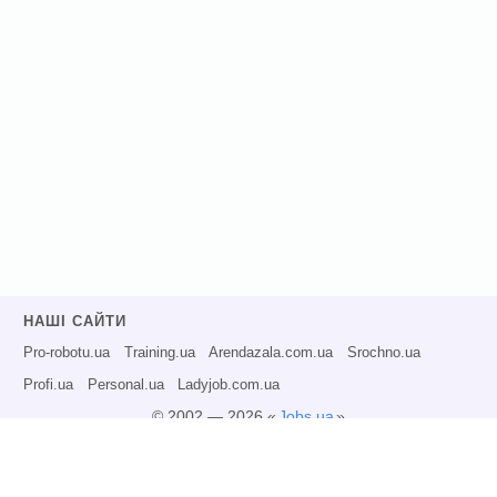
НАШІ САЙТИ
Pro-robotu.ua
Training.ua
Arendazala.com.ua
Srochno.ua
Profi.ua
Personal.ua
Ladyjob.com.ua
© 2002 — 2026 «
Jobs.ua
»
Всі права захищені.
Адміністрація може не розділяти точку зору авторів інформаційних матеріалів