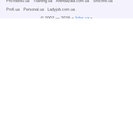
Pro-robotu.ua
Training.ua
Arendazala.com.ua
Srochno.ua
Profi.ua
Personal.ua
Ladyjob.com.ua
© 2002 — 2026 «
Jobs.ua
»
Всі права захищені.
Адміністрація може не розділяти точку зору авторів інформаційних матеріалів
та не несе відповідальності за розміщену користувачами інформацію.