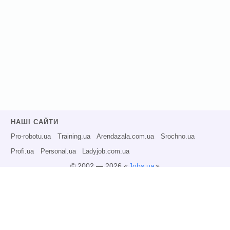
НАШІ САЙТИ
Pro-robotu.ua
Training.ua
Arendazala.com.ua
Srochno.ua
Profi.ua
Personal.ua
Ladyjob.com.ua
© 2002 — 2026 «
Jobs.ua
»
Всі права захищені.
Адміністрація може не розділяти точку зору авторів інформаційних матеріалів
та не несе відповідальності за розміщену користувачами інформацію.