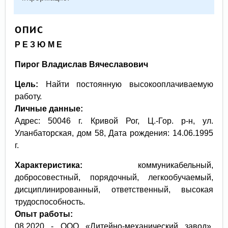
ОПИС
Р Е З Ю М Е
Пирог Владислав Вячеславович
Цель:
Найти постоянную высокооплачиваемую
работу.
Личные данные:
Адрес: 50046 г. Кривой Рог, Ц.-Гор. р-н, ул.
Уланбаторская, дом 58, Дата рождения: 14.06.1995
г.
Характеристика:
коммуникабельный,
добросовестный, порядочный, легкообучаемый,
дисциплинированный, ответственный, высокая
трудоспособность.
Опыт работы:
08.2020 - ООО «Литейно-механический завод»,