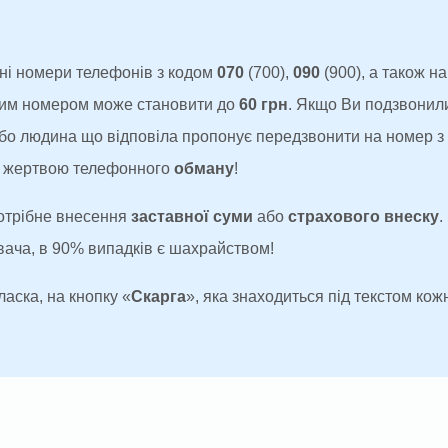
ні номери телефонів з кодом
070
(700),
090
(900), а також н
аким номером може становити до
60 грн
. Якщо Ви подзвонил
 або людина що відповіла пропонує передзвонити на номер 
ти жертвою телефонного
обману
!
потрібне внесення
заставної суми
або
страхового внеску
.
увача, в 90% випадків є шахрайством!
ласка, на кнопку «
Скарга
», яка знаходиться під текстом кожн