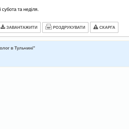
і субота та неділя.
РОЗДРУКУВАТИ
ЗАВАНТАЖИТИ
СКАРГА
олог в Тульчині
"