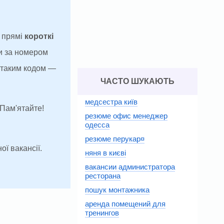
а прямі
короткі
и за номером
з таким кодом —
ЧАСТО ШУКАЮТЬ
медсестра київ
 Пам'ятайте!
резюме офис менеджер
одесса
резюме перукар¤
ої вакансії.
няня в києві
вакансии администратора
ресторана
пошук монтажника
аренда помещений для
тренингов