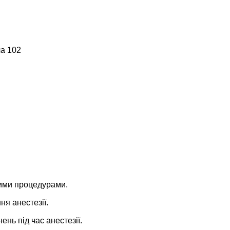
ча 102
ними процедурами.
ня анестезії.
нь під час анестезії.