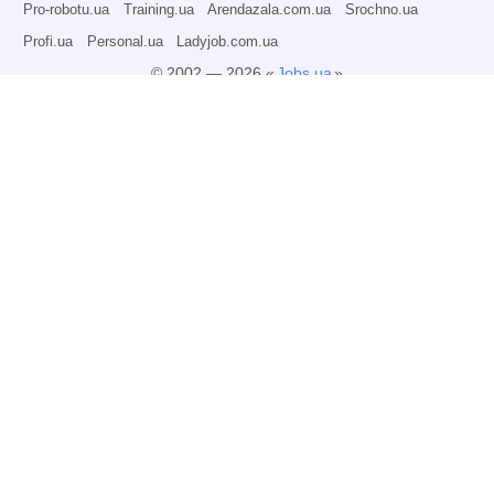
Pro-robotu.ua
Training.ua
Arendazala.com.ua
Srochno.ua
Profi.ua
Personal.ua
Ladyjob.com.ua
© 2002 — 2026 «
Jobs.ua
»
Всі права захищені.
Адміністрація може не розділяти точку зору авторів інформаційних матеріалів
та не несе відповідальності за розміщену користувачами інформацію.