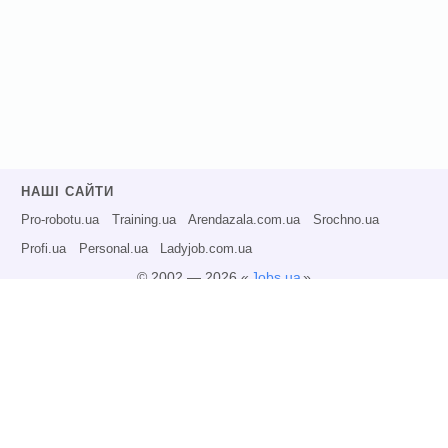
НАШІ САЙТИ
Pro-robotu.ua
Training.ua
Arendazala.com.ua
Srochno.ua
Profi.ua
Personal.ua
Ladyjob.com.ua
© 2002 — 2026 «
Jobs.ua
»
Всі права захищені.
Адміністрація може не розділяти точку зору авторів інформаційних матеріалів
та не несе відповідальності за розміщену користувачами інформацію.