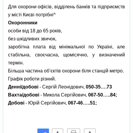
Для охорони офісів, відділень банків та підприємств
у місті Києві потрібні^
Охоронники
особи від 18 до 65 років,
без шкідливих звичок,
заробітна плата від мінімальної по Україні, але
стабільна, своєчасна, щомісячно, у визначений
термін.
Більша частина обʼєктів охорони біля станцій метро.
Графік роботи різний.
Денні/добові
- Сергій Леонідович,
050-35….73
Вахта/добові
- Микола Сергійович,
067-50…..84;
Добові
- Юрій Сергійович,
067-46…..51;