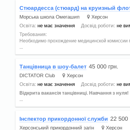
Cтюардесса (стюард) на круизный фло
Морська школа Омегашип
Херсон
Освіта:
не має значення
Досвід роботи:
не ви
Требования:
Необходимо прохождение медицинской комиссии п
...
45 000
грн.
Танцівница в шоу-балет
DICTATOR Club
Херсон
Освіта:
не має значення
Досвід роботи:
не ви
Відкрита вакансія танцівниці.
Навчання з нуля!
...
22 500
Інспектор прикордонної служби
Херсонський прикордонний загін
Херсон