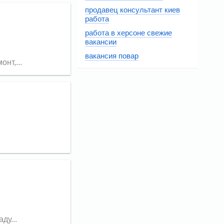
продавец консультант киев
работа
работа в херсоне свежие
вакансии
вакансия повар
нт,...
ду...