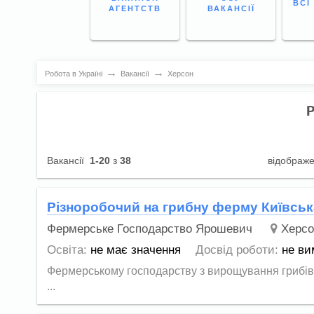
ВСІ
АГЕНТСТВ
ВАКАНСІЇ
→
→
Робота в Україні
Вакансії
Херсон
Вакансії
1-20
з
38
відображ
Різноробочий на грибну ферму Київськ
Фермерське Господарство Ярошевич
Херсо
Освіта:
не має значення
Досвід роботи:
не ви
Фермерському господарству з вирощування грибів в 
...