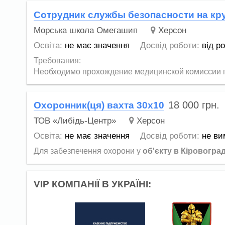
Сотрудник службы безопасности на кр
Морська школа Омегашип
Херсон
Освіта:
не має значення
Досвід роботи:
від р
Требования:
Необходимо прохождение медицинской комиссии п
18 000
грн.
Охоронник(ця) вахта 30х10
ТОВ «Либідь-Центр»
Херсон
Освіта:
не має значення
Досвід роботи:
не ви
Для забезпечення охорони у
об'єкту в Кіровогра
VIP КОМПАНІЇ В УКРАЇНІ: