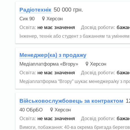
50 000
грн.
Радіотехнік
Сик 90
Херсон
Освіта:
не має значення
Досвід роботи:
бажа
Інженер, технік або студент з бажанням та умінням
Менеджер(ка) з продажу
Медіаплатформа «Вгору»
Херсон
Освіта:
не має значення
Досвід роботи:
бажа
Медіаплатформа “Вгору” шукає менеджера/ку з пр
1
Військовослужбовець за контрактом
40 ОБрБО
Херсон
Освіта:
не має значення
Досвід роботи:
бажа
Вимоги, побажання: 40-ва окрема бригада берегово