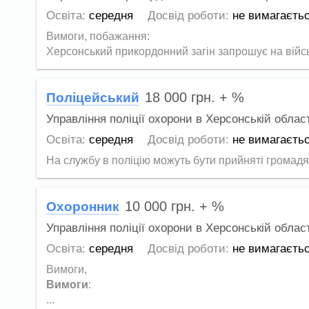
Освіта:
середня
Досвід роботи:
не вимагаєть
Вимоги, побажання:
Херсонський прикордонний загін запрошує на військ
18 000
грн.
+ %
Поліцейський
Управління поліції охорони в Херсонській област
Освіта:
середня
Досвід роботи:
не вимагаєть
На службу в поліцію можуть бути прийняті громадяни
10 000
грн.
+ %
Охоронник
Управління поліції охорони в Херсонській област
Освіта:
середня
Досвід роботи:
не вимагаєть
Вимоги,
Вимоги
:
...