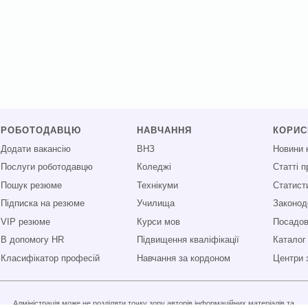
РОБОТОДАВЦЮ
НАВЧАННЯ
КОРИ
Додати вакансію
ВНЗ
Новини 
Послуги роботодавцю
Коледжі
Статті 
Пошук резюме
Технікуми
Статист
Підписка на резюме
Училища
Законод
VIP резюме
Курси мов
Посадові
В допомогу HR
Підвищення кваліфікації
Каталог
Класифікатор професій
Навчання за кордоном
Центри 
Адміністрація може не розділяти точку зору авторів інформаційних матеріалів та