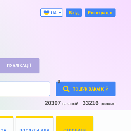
Вхід
Реєстрація
UA
RU
ПУБЛІКАЦІЇ
ПОШУК ВАКАНСІЙ
20307
33216
вакансій
резюме
 ЗА
ПОСЛУГИ ДЛЯ
СТВОРИТИ