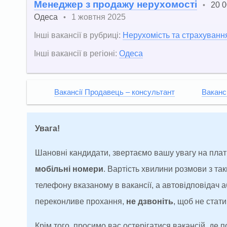
Менеджер з продажу нерухомості
20 0
•
Одеса
1 жовтня 2025
•
Інші вакансії в рубриці:
Нерухомість та страхуванн
Інші вакансії в регіоні:
Одеса
Вакансії Продавець – консультант
Ваканс
Увага!
Шановні кандидати, звертаємо вашу увагу на плат
мобільні номери
. Вартість хвилини розмови з т
телефону вказаному в вакансії, а автовідповідач
переконливе прохання,
не дзвоніть
, щоб не ста
Крім того, просимо вас остерігатися вакансій, де 