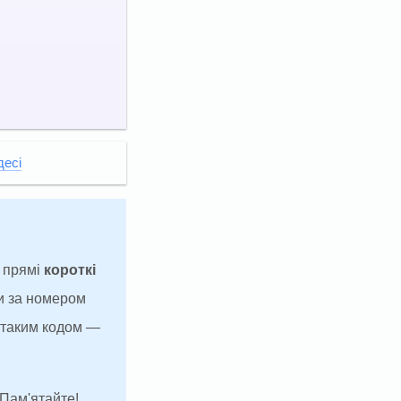
десі
а прямі
короткі
и за номером
з таким кодом —
 Пам'ятайте!