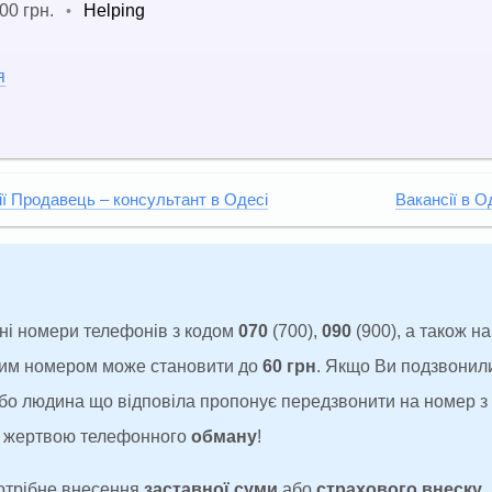
00 грн.
Helping
•
я
ії Продавець – консультант в Одесі
Вакансії в О
ні номери телефонів з кодом
070
(700),
090
(900), а також н
аким номером може становити до
60 грн
. Якщо Ви подзвонил
 або людина що відповіла пропонує передзвонити на номер 
ти жертвою телефонного
обману
!
потрібне внесення
заставної суми
або
страхового внеску
.