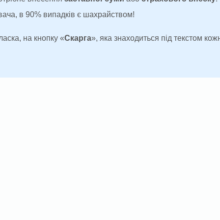
увача, в 90% випадків є шахрайством!
ласка, на кнопку «
Скарга
», яка знаходиться під текстом кожн