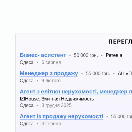
ПЕРЕГ
Бізнес- асистент
50 000 грн.
Ретевіа
•
•
Одеса
6 серпня
•
Менеджер з продажу
55 000 грн.
АН «П
•
•
Одеса
9 лютого
•
Агент з елітної нерухомості, менеджер 
IZIHouse. Элитная Недвижимость
Одеса
3 грудня 2025
•
Агент із продажу нерухомості
55 000 гр
•
Одеса
3 серпня
•