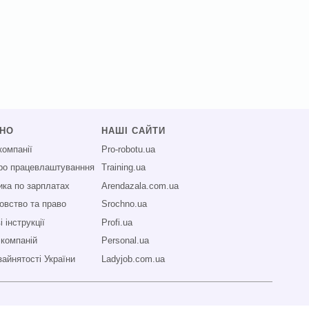
СНО
НАШІ САЙТИ
компанії
Pro-robotu.ua
про працевлаштуванння
Training.ua
ика по зарплатах
Arendazala.com.ua
овство та право
Srochno.ua
 інструкції
Profi.ua
 компаній
Personal.ua
зайнятості України
Ladyjob.com.ua