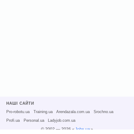
НАШІ САЙТИ
Pro-robotu.ua
Training.ua
Arendazala.com.ua
Srochno.ua
Profi.ua
Personal.ua
Ladyjob.com.ua
© 2002 — 2026 «
Jobs.ua
»