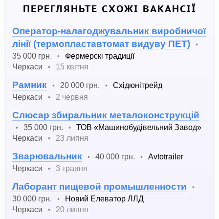
ПЕРЕГЛЯНЬТЕ СХОЖІ ВАКАНСІЇ
Оператор-налагоджувальник виробничої
лінії (термопластавтомат видуву ПЕТ)
•
35 000 грн.
Фермерскі традиції
•
Черкаси
15 квітня
•
Рамник
20 000 грн.
Східюнітрейд
•
•
Черкаси
2 червня
•
Слюсар збиральник металоконструкцій
35 000 грн.
ТОВ «Машинобудівельний Завод»
•
•
Черкаси
23 липня
•
Зварювальник
40 000 грн.
Avtotrailer
•
•
Черкаси
3 травня
•
Лаборант пищевой промышленности
•
30 000 грн.
Новий Елеватор ЛЛД
•
Черкаси
20 липня
•