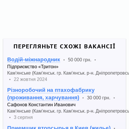
ПЕРЕГЛЯНЬТЕ СХОЖІ ВАКАНСІЇ
Водій-міжнародник
50 000 грн.
•
•
Підприємство «Тритон»
Кам'янське (Кам'янськ. гр. Кам'янськ. р-н. Дніпропетровсь
22 жовтня 2024
•
Різноробочий на птахофабрику
(проживання, харчування)
30 000 грн.
•
•
Сафонов Константин Иванович
Кам'янське (Кам'янськ. гр. Кам'янськ. р-н. Дніпропетровсь
3 серпня
•
Приемщик вторсырья в Киев (жилье)
•