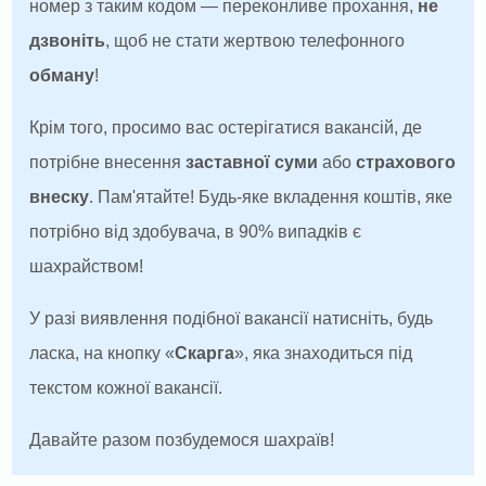
номер з таким кодом — переконливе прохання,
не
дзвоніть
, щоб не стати жертвою телефонного
обману
!
Крім того, просимо вас остерігатися вакансій, де
потрібне внесення
заставної суми
або
страхового
внеску
. Пам'ятайте! Будь-яке вкладення коштів, яке
потрібно від здобувача, в 90% випадків є
шахрайством!
У разі виявлення подібної вакансії натисніть, будь
ласка, на кнопку «
Скарга
», яка знаходиться під
текстом кожної вакансії.
Давайте разом позбудемося шахраїв!