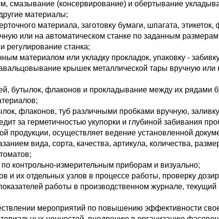
ом, смазывание (консервирование) и обертывание укладыв
 другие материалы;
точного материала, заготовку бумаги, шпагата, этикеток, фо
учную или на автоматическом станке по заданным размерам
и регулирование станка;
ным материалом или укладку прокладок, упаковку - забивк
завальцовывание крышек металлической тары вручную или 
ей, бутылок, флаконов и прокладывание между их рядами бу
атериалов;
лок, флаконов, туб различными пробками вручную, заливк
ледит за герметичностью укупорки и глубиной забивания про
гой продукции, осуществляет ведение установленной докум
анием вида, сорта, качества, артикула, количества, размера
томатов;
 по контрольно-измерительным приборам и визуально;
в и их отдельных узлов в процессе работы, проверку дозир
 показателей работы в производственном журнале, текущий
ществлении мероприятий по повышению эффективности сво
атериальных ценностей, внедрению в организацию фасовоч