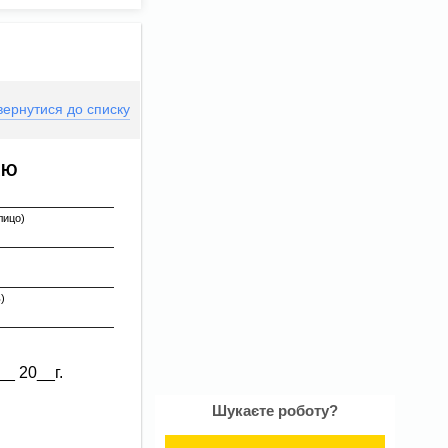
ернутися до списку
АЮ
лицо)
)
_ 20__г.
Шукаєте роботу?