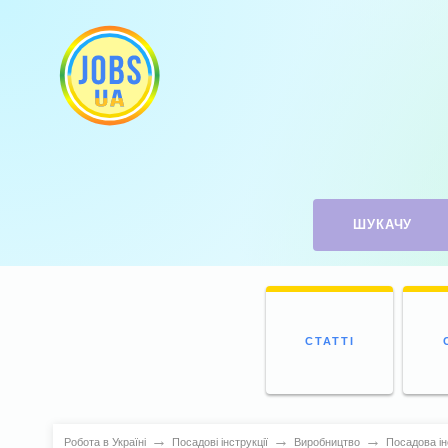
ШУКАЧУ
СТАТТІ
→
→
→
Робота в Україні
Посадові інструкції
Виробництво
Посадова ін