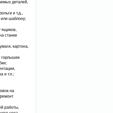
аемых деталей,
льги и т.д.,
 или шаблону;
у ящиков,
на станке
маги, картона,
у горлышек
бки;
ентации,
 и т.п.;
овок на
 ремонт
ей работы,
ного цеха