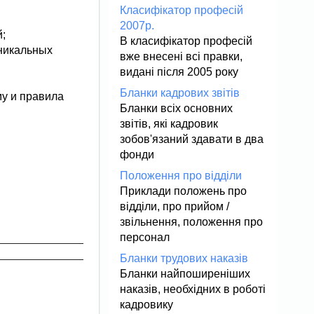
Класифікатор професій
2007р.
й;
В класифікатор професій
уникальных
вже внесені всі правки,
видані після 2005 року
Бланки кадрових звітів
му и правила
Бланки всіх основних
звітів, які кадровик
зобов'язаний здавати в два
фонди
Положення про відділи
Приклади положень про
відділи, про прийом /
звільнення, положення про
персонал
Бланки трудових наказів
Бланки найпоширеніших
наказів, необхідних в роботі
кадровику