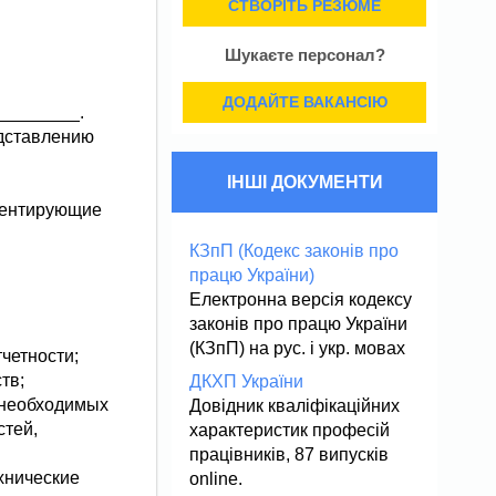
СТВОРІТЬ РЕЗЮМЕ
Шукаєте персонал?
ДОДАЙТЕ ВАКАНСІЮ
_________.
едставлению
ІНШІ ДОКУМЕНТИ
аментирующие
КЗпП (Кодекс законів про
працю України)
Електронна версія кодексу
законів про працю України
(КЗпП) на рус. і укр. мовах
четности;
тв;
ДКХП України
 необходимых
Довідник кваліфікаційних
стей,
характеристик професій
працівників, 87 випусків
хнические
online.