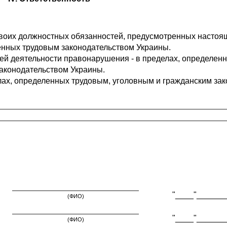
воих должностных обязанностей, предусмотренных настоя
енных трудовым законодательством Украины.
ей деятельности правонарушения - в пределах, определен
аконодательством Украины.
лах, определенных трудовым, уголовным и гражданским за
"____"_______
(ФИО)
"____"_______
(ФИО)