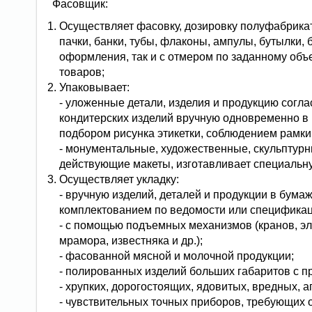
Фасовщик:
Осуществляет фасовку, дозировку полуфабрикато
пачки, банки, тубы, флаконы, ампулы, бутылки, 
оформления, так и с отмером по заданному объе
товаров;
Упаковывает:
- уложенные детали, изделия и продукцию согл
кондитерских изделий вручную одновременно в не
подбором рисунка этикетки, соблюдением рамки
- монументальные, художественные, скульптур
действующие макеты, изготавливает специальну
Осуществляет укладку:
- вручную изделий, деталей и продукции в бума
комплектованием по ведомости или спецификац
- с помощью подъемных механизмов (кранов, эл
мрамора, известняка и др.);
- фасованной мясной и молочной продукции;
- полированных изделий больших габаритов с п
- хрупких, дорогостоящих, ядовитых, вредных, 
- чувствительных точных приборов, требующих 