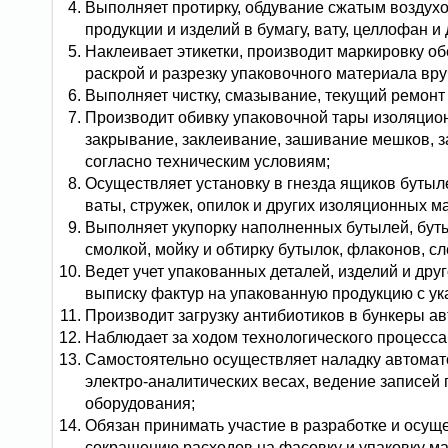
Выполняет протирку, обдувание сжатым воздух
продукции и изделий в бумагу, вату, целлофан и
Наклеивает этикетки, производит маркировку обер
раскрой и разрезку упаковочного материала вр
Выполняет чистку, смазывание, текущий ремонт 
Производит обивку упаковочной тары изоляцион
закрывание, заклеивание, зашивание мешков, 
согласно техническим условиям;
Осуществляет установку в гнезда ящиков бутыл
ваты, стружек, опилок и других изоляционных м
Выполняет укупорку наполненных бутылей, буты
смолкой, мойку и обтирку бутылок, флаконов, с
Ведет учет упакованных деталей, изделий и дру
выписку фактур на упакованную продукцию с указ
Производит загрузку антибиотиков в бункеры ав
Наблюдает за ходом технологического процесса
Самостоятельно осуществляет наладку автомато
электро-аналитических весах, ведение записей
оборудования;
Обязан принимать участие в разработке и осу
сокращению расходов на фасовку и упаковку м