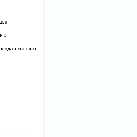
щей
ных
конодательством
_______ ____г.
_______ ____г.