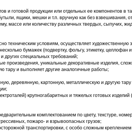
в и готовой продукции или отдельных ее компонентов в тар
бутыли, ящики, мешки и т.п. вручную как без взвешивания, о
му, массе или количеству различных твердых, сыпучих, жи
асно техническим условиям, осуществляет художественную 
сколько бумажек (подвертку, фольгу, этикетку, целлофан и т
 и других специальных требований;
ные произведения, уникальные декоративные изделия, слож
ю тару и выполняет другие аналогичные работы;
жную, деревянную, картонную, металлическую и другую тару
ии;
ектроталей) крупногабаритных и тяжелых готовых изделий (
редварительным комплектованием по цвету, текстуре, номе
агрессивных, пожаро- и взрывоопасных грузов;
осторожной транспортировки, с особо сложным креплением 