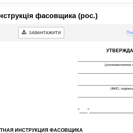
нструкція фасовщика (рос.)
Пов
ЗАВАНТАЖИТИ
УТВЕРЖД
(уполномоченное 
(ФИО, подпись
"___"_________________
ТНАЯ ИНСТРУКЦИЯ ФАСОВЩИКА