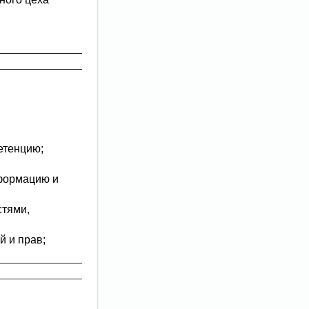
етенцию;
нформацию и
стями,
й и прав;