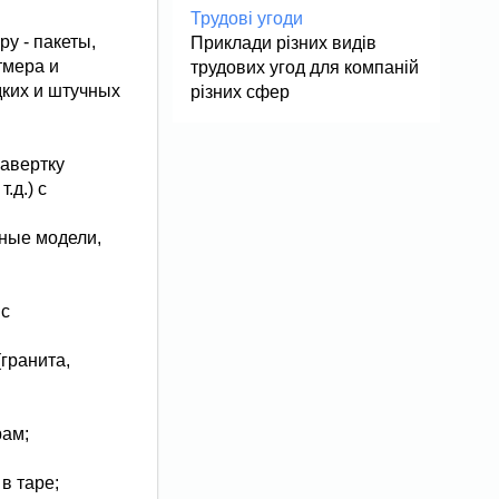
Трудові угоди
у - пакеты,
Приклади різних видів
тмера и
трудових угод для компаній
дких и штучных
різних сфер
завертку
.д.) с
ные модели,
 с
гранита,
рам;
в таре;