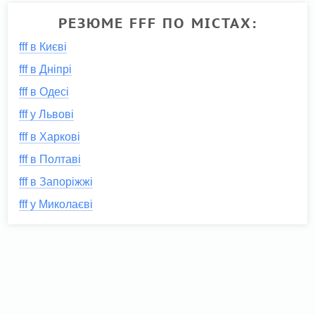
РЕЗЮМЕ FFF ПО МІСТАХ:
fff в Києві
fff в Дніпрі
fff в Одесі
fff у Львові
fff в Харкові
fff в Полтаві
fff в Запоріжжі
fff у Миколаєві