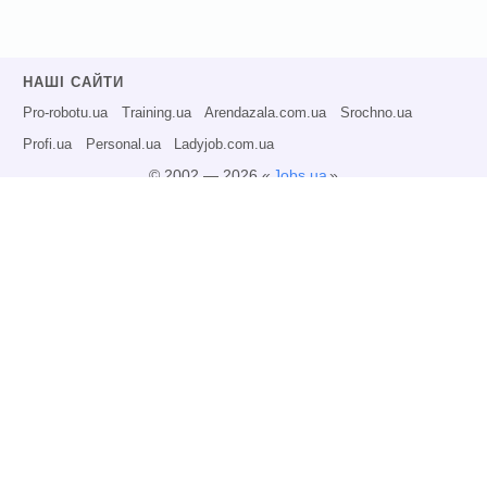
НАШІ САЙТИ
Pro-robotu.ua
Training.ua
Arendazala.com.ua
Srochno.ua
Profi.ua
Personal.ua
Ladyjob.com.ua
© 2002 — 2026 «
Jobs.ua
»
Всі права захищені.
Адміністрація може не розділяти точку зору авторів інформаційних матеріалів
та не несе відповідальності за розміщену користувачами інформацію.