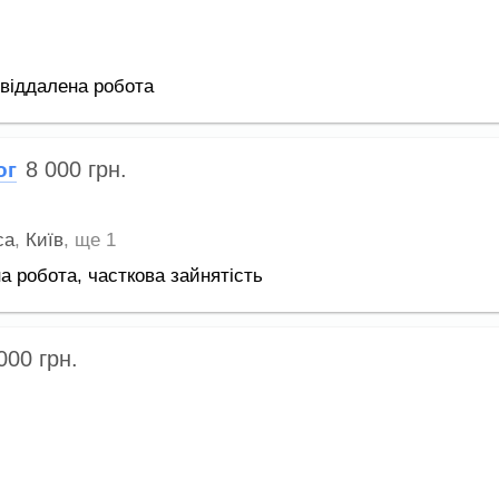
віддалена робота
8 000
грн.
ог
са
,
Київ
,
ще 1
а робота,
часткова зайнятість
 000
грн.