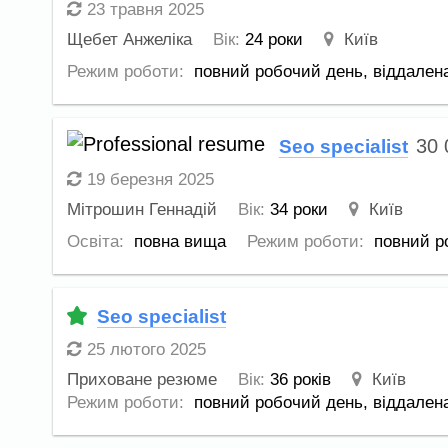
23 травня 2025
Щебет Анжеліка
Вік:
24 роки
Київ
Режим роботи:
повний робочий день,
віддален
30
Seo specialist
19 березня 2025
Мітрошин Геннадій
Вік:
34 роки
Київ
Освіта:
повна вища
Режим роботи:
повний р
Seo specialist
25 лютого 2025
Приховане резюме
Вік:
36 років
Київ
Режим роботи:
повний робочий день,
віддален