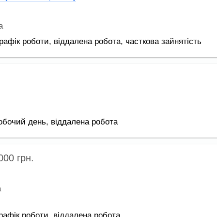
а
рафік роботи,
віддалена робота,
часткова зайнятість
обочий день,
віддалена робота
 000
грн.
а
рафік роботи,
віддалена робота