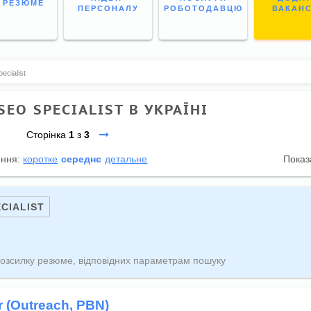
І РЕЗЮМЕ
ПЕРСОНАЛУ
РОБОТОДАВЦЮ
ВАКАН
ecialist
EO SPECIALIST В УКРАЇНІ
Сторінка
1
з
3
ення:
коротке
середнє
детальне
Показ
CIALIST
озсилку резюме, відповідних параметрам пошуку
 (Outreach, PBN)