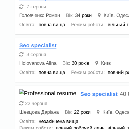
7 серпня
Головченко Роман
Вік:
34 роки
Київ
,
Одес
Освіта:
повна вища
Режим роботи:
вільний г
Seo specialist
3 серпня
Holovanova Alina
Вік:
30 років
Київ
Освіта:
повна вища
Режим роботи:
повний р
40
Seo specialist
22 червня
Шевцова Даріана
Вік:
22 роки
Київ
,
Одес
Освіта:
незакінчена вища
Режим роботи:
повний робочий день,
вільний г