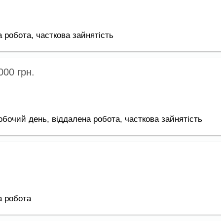
а робота,
часткова зайнятість
 000
грн.
обочий день,
віддалена робота,
часткова зайнятість
а робота