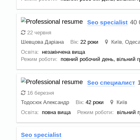
40
Seo specialist
22 червня
Шевцова Даріана
Вік:
22 роки
Київ
,
Одес
Освіта:
незакінчена вища
Режим роботи:
повний робочий день,
вільний г
Seo специалист
16 березня
Тодосюк Александр
Вік:
42 роки
Київ
Освіта:
повна вища
Режим роботи:
вільний г
Seo specialist