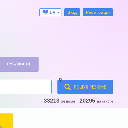
Вхід
Реєстрація
UA
RU
ПУБЛІКАЦІЇ
ПОШУК РЕЗЮМЕ
33213
20295
резюме
вакансій
ТИ