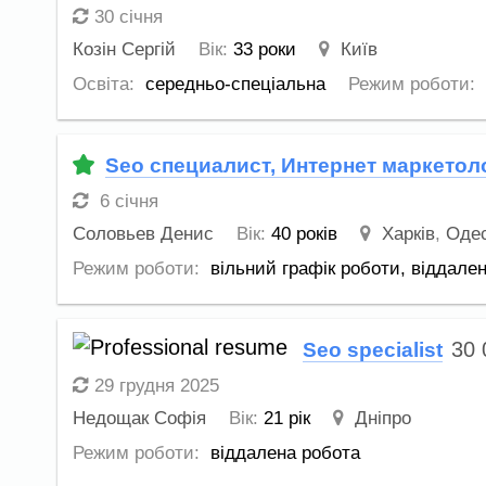
30 січня
Козін Сергій
Вік:
33 роки
Київ
Освіта:
середньо-спеціальна
Режим роботи:
Seo специалист, Интернет маркетол
6 січня
Соловьев Денис
Вік:
40 років
Харків
,
Оде
Режим роботи:
вільний графік роботи,
віддален
30
Seo specialist
29 грудня 2025
Недощак Софія
Вік:
21 рік
Дніпро
Режим роботи:
віддалена робота