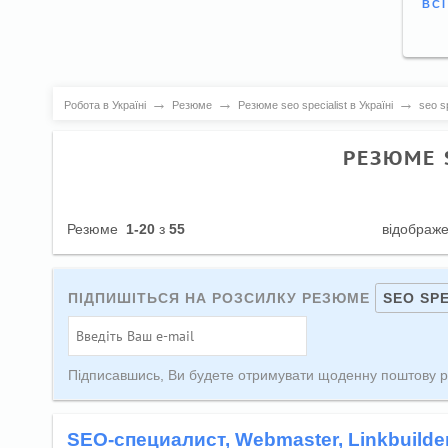
ВС
→
→
→
Робота в Україні
Резюме
Резюме seo specialist в Україні
seo sp
РЕЗЮМЕ S
Резюме
1-20
з
55
відображ
ПІДПИШІТЬСЯ НА РОЗСИЛКУ РЕЗЮМЕ
SEO SPE
Підписавшись, Ви будете отримувати щоденну поштову р
SEO-специалист, Webmaster, Linkbuilder