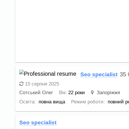
35
Seo specialist
15 серпня 2025
Сотський Олег
Вік:
22 роки
Запоріжжя
Освіта:
повна вища
Режим роботи:
повний р
Seo specialist