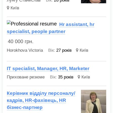
Лунгу Станислав
Вік:
26 років
Київ
Hr assistant, hr
specialist, people partner
40 000
грн.
Horokhova Victoria
Вік:
27 років
Київ
IT specialist, Manager, HR, Marketer
Приховане резюме
Вік:
35 років
Київ
Керівник відділу персоналу/
кадрів, HR-фахівець, HR
бізнес-партнер