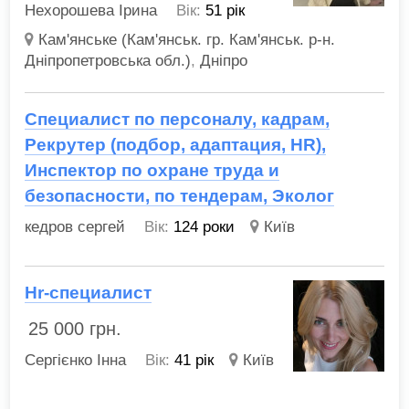
Нехорошева Ірина
Вік:
51 рік
Кам'янське (Кам'янськ. гр. Кам'янськ. р-н.
Дніпропетровська обл.)
,
Дніпро
Специалист по персоналу, кадрам,
Рекрутер (подбор, адаптация, HR),
Инспектор по охране труда и
безопасности, по тендерам, Эколог
кедров сергей
Вік:
124 роки
Київ
Hr-специалист
25 000
грн.
Сергієнко Інна
Вік:
41 рік
Київ