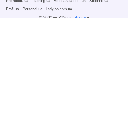
Pro-robotu.ua
Training.ua
Arendazala.com.ua
Srochno.ua
Profi.ua
Personal.ua
Ladyjob.com.ua
© 2002 — 2026 «
Jobs.ua
»
Всі права захищені.
Адміністрація може не розділяти точку зору авторів інформаційних матеріалів
та не несе відповідальності за розміщену користувачами інформацію.