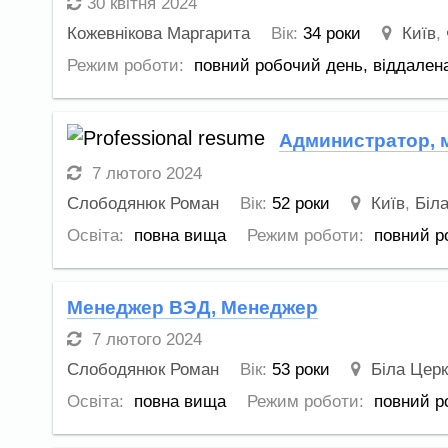
30 квітня 2024
Кожевнікова Маргарита
Вік:
34 роки
Київ
,
Режим роботи:
повний робочий день,
віддален
Администратор, 
7 лютого 2024
Слободянюк Роман
Вік:
52 роки
Київ
,
Біл
Освіта:
повна вища
Режим роботи:
повний р
Менеджер ВЭД, Менеджер
7 лютого 2024
Слободянюк Роман
Вік:
53 роки
Біла Цер
Освіта:
повна вища
Режим роботи:
повний р