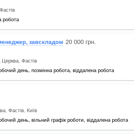
Фастів
а робота
20 000
грн.
менеджер, завскладом
а Церква
,
Фастів
обочий день,
позмінна робота,
віддалена робота
ква
,
Фастів
,
Київ
обочий день,
вільний графік роботи,
віддалена робота