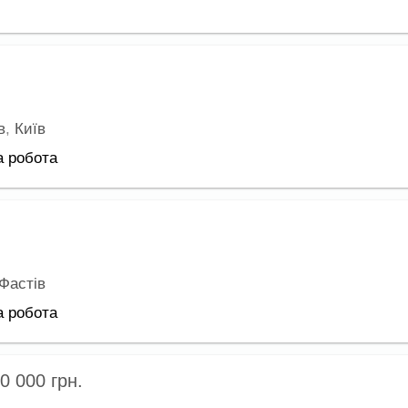
в
,
Київ
а робота
Фастів
а робота
20 000
грн.