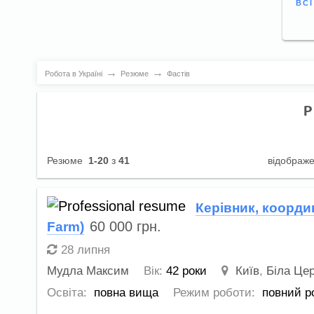
ВС
→
→
Робота в Україні
Резюме
Фастів
Р
Резюме
1-20
з
41
відображ
Керівник, коорди
60 000
грн.
Farm)
28 липня
Мудла Максим
Вік:
42 роки
Київ
,
Біла Це
Освіта:
повна вища
Режим роботи:
повний р