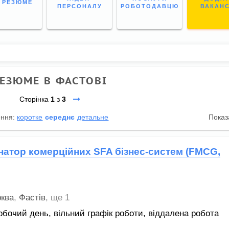
І РЕЗЮМЕ
ПЕРСОНАЛУ
РОБОТОДАВЦЮ
ВАКАН
ЕЗЮМЕ В ФАСТОВІ
Сторінка
1
з
3
ення:
коротке
середнє
детальне
Показ
натор комерційних SFA бізнес-систем (FMCG,
рква
,
Фастів
,
ще 1
обочий день,
вільний графік роботи,
віддалена робота