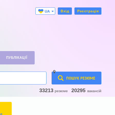
Вхід
Реєстрація
UA
RU
ПУБЛІКАЦІЇ
ПОШУК РЕЗЮМЕ
33213
20295
резюме
вакансій
ТИ