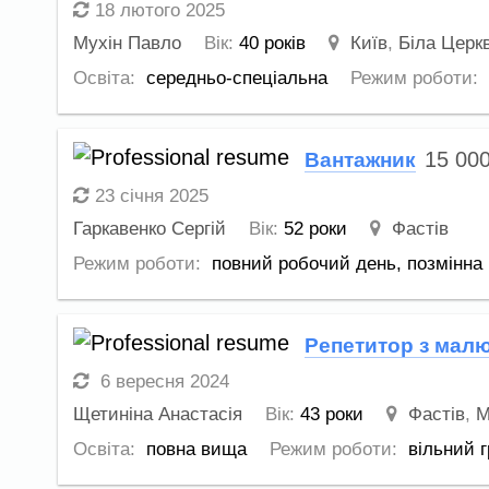
18 лютого 2025
Мухін Павло
Вік:
40 років
Київ
,
Біла Церк
Освіта:
середньо-спеціальна
Режим роботи:
15 00
Вантажник
23 січня 2025
Гаркавенко Сергій
Вік:
52 роки
Фастів
Режим роботи:
повний робочий день,
позмінна 
Репетитор з мал
6 вересня 2024
Щетиніна Анастасія
Вік:
43 роки
Фастів
,
М
Освіта:
повна вища
Режим роботи:
вільний г