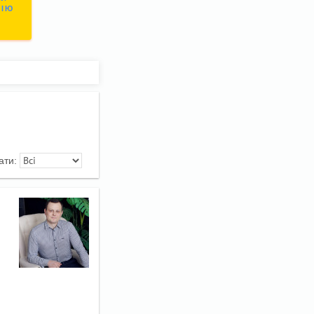
СІЮ
ати: