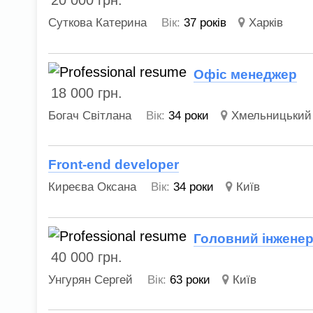
Суткова Катерина
Вік:
37 років
Харків
Офіс менеджер
18 000
грн.
Богач Світлана
Вік:
34 роки
Хмельницький
Front-end developer
Киреєва Оксана
Вік:
34 роки
Київ
Головний інжене
40 000
грн.
Унгурян Сергей
Вік:
63 роки
Київ