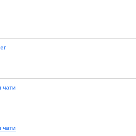
per
 чати
 чати