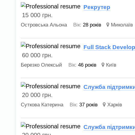
Рекрутер
15 000
грн.
Островська Альона
Вік:
28 років
Миколаїв
Full Stack Develo
60 000
грн.
Березко Олексый
Вік:
46 років
Київ
Служба підтримки
20 000
грн.
Суткова Катерина
Вік:
37 років
Харків
Служба підтримки
20 000
грн.