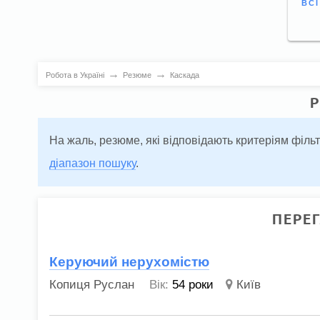
ВС
→
→
Робота в Україні
Резюме
Каскада
Р
На жаль, резюме, які відповідають критеріям філь
діапазон пошуку
.
ПЕРЕ
Керуючий нерухомістю
Копиця Руслан
Вік:
54 роки
Київ