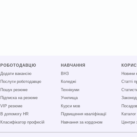
РОБОТОДАВЦЮ
НАВЧАННЯ
КОРИ
Додати вакансію
ВНЗ
Новини 
Послуги роботодавцю
Коледжі
Статті 
Пошук резюме
Технікуми
Статист
Підписка на резюме
Училища
Законод
VIP резюме
Курси мов
Посадові
В допомогу HR
Підвищення кваліфікації
Каталог
Класифікатор професій
Навчання за кордоном
Центри 