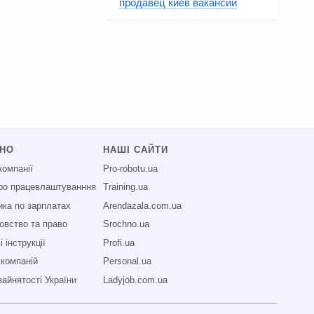
продавец киев вакансии
СНО
НАШІ САЙТИ
компанії
Pro-robotu.ua
про працевлаштуванння
Training.ua
ика по зарплатах
Arendazala.com.ua
овство та право
Srochno.ua
 інструкції
Profi.ua
 компаній
Personal.ua
зайнятості України
Ladyjob.com.ua