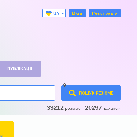
Вхід
Реєстрація
UA
RU
ПУБЛІКАЦІЇ
ПОШУК РЕЗЮМЕ
33212
20297
резюме
вакансій
ТИ