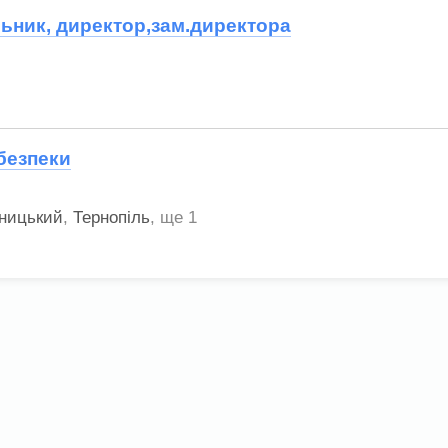
ьник, директор,зам.директора
безпеки
ницький
,
Тернопіль
,
ще 1