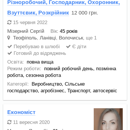
Різноробочий, Господарник, Охоронник,
Взуттєвик, Розкрійник
12 000
грн.
15 червня 2022
Мізерний Сергій
Вік:
45 років
Теофіполь
,
Ланівці
,
Волочиськ
,
ще 1
Перебуваю в шлюбі
Є діти
Готовий до відряджень
Освіта:
повна вища
Режим роботи:
повний робочий день,
позмінна
робота,
сезонна робота
Категорії:
Виробництво
,
Сільське
господарство, агробізнес
,
Транспорт, автосервіс
Економіст
11 вересня 2020