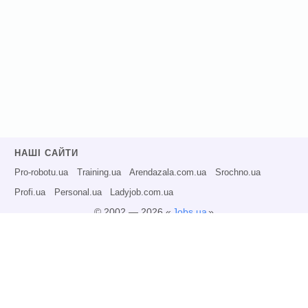
НАШІ САЙТИ
Pro-robotu.ua
Training.ua
Arendazala.com.ua
Srochno.ua
Profi.ua
Personal.ua
Ladyjob.com.ua
© 2002 — 2026 «
Jobs.ua
»
Всі права захищені.
Адміністрація може не розділяти точку зору авторів інформаційних матеріалів
та не несе відповідальності за розміщену користувачами інформацію.