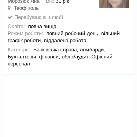
Морозюк Яна
Вік:
31 рік
Теофіполь
Перебуваю в шлюбі
Освіта:
повна вища
Режим роботи:
повний робочий день,
вільний
графік роботи,
віддалена робота
Категорії:
Банківська справа, ломбарди
,
Бухгалтерія, фінанси, облік/аудит
,
Офісний
персонал