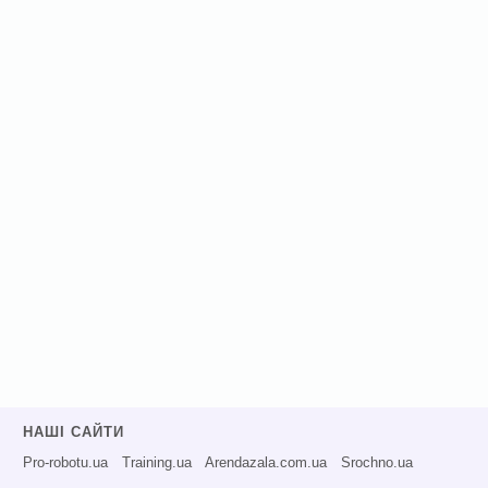
НАШІ САЙТИ
Pro-robotu.ua
Training.ua
Arendazala.com.ua
Srochno.ua