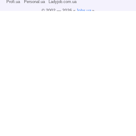
Profi.ua
Personal.ua
Ladyjob.com.ua
© 2002 — 2026 «
Jobs.ua
»
Всі права захищені.
Адміністрація може не розділяти точку зору авторів інформаційних матеріалів
та не несе відповідальності за розміщену користувачами інформацію.