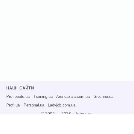
НАШІ САЙТИ
Pro-robotu.ua
Training.ua
Arendazala.com.ua
Srochno.ua
Profi.ua
Personal.ua
Ladyjob.com.ua
© 2002 — 2026 «
Jobs.ua
»
Всі права захищені.
Адміністрація може не розділяти точку зору авторів інформаційних матеріалів