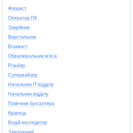
Флорист
Оператор ПК
Закрійник
Верстальник
Візажист
Обвалювальник м'яса
Різьбяр
Супервайзер
Начальник IT-відділу
Начальник відділу
Помічник бухгалтера
Кравець
Водій-експедитор
Завідуючий