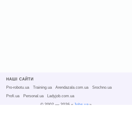
НАШІ САЙТИ
Pro-robotu.ua
Training.ua
Arendazala.com.ua
Srochno.ua
Profi.ua
Personal.ua
Ladyjob.com.ua
© 2002 — 2026 «
Jobs.ua
»
Всі права захищені.
Адміністрація може не розділяти точку зору авторів інформаційних матеріалів
та не несе відповідальності за розміщену користувачами інформацію.