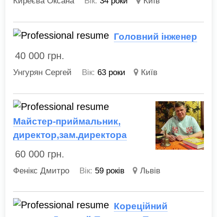
Киреєва Оксана
Вік:
34 роки
Київ
Головний інженер
40 000
грн.
Унгурян Сергей
Вік:
63 роки
Київ
Майстер-приймальник,
директор,зам.директора
60 000
грн.
Фенікс Дмитро
Вік:
59 років
Львів
Кореційний