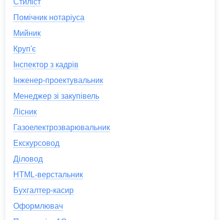
Стиліст
Помічник нотаріуса
Мийник
Круп'є
Інспектор з кадрів
Інженер-проектувальник
Менеджер зі закупівель
Лісник
Газоелектрозварювальник
Екскурсовод
Діловод
HTML-верстальник
Бухгалтер-касир
Оформлювач