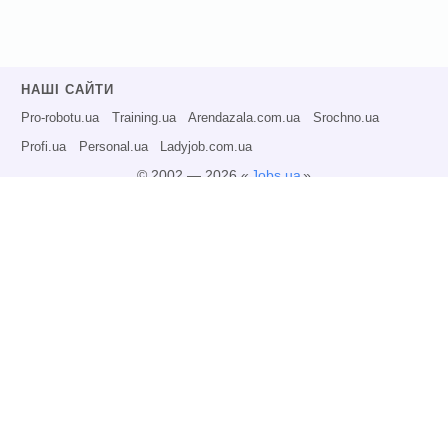
НАШІ САЙТИ
Pro-robotu.ua
Training.ua
Arendazala.com.ua
Srochno.ua
Profi.ua
Personal.ua
Ladyjob.com.ua
© 2002 — 2026 «
Jobs.ua
»
Всі права захищені.
Адміністрація може не розділяти точку зору авторів інформаційних матеріалів
та не несе відповідальності за розміщену користувачами інформацію.