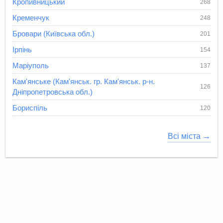
Кропивницький
268
Кременчук
248
Бровари (Київська обл.)
201
Ірпінь
154
Маріуполь
137
Кам'янське (Кам'янськ. гр. Кам'янськ. р-н.
126
Дніпропетровська обл.)
Бориспіль
120
Всі міста →