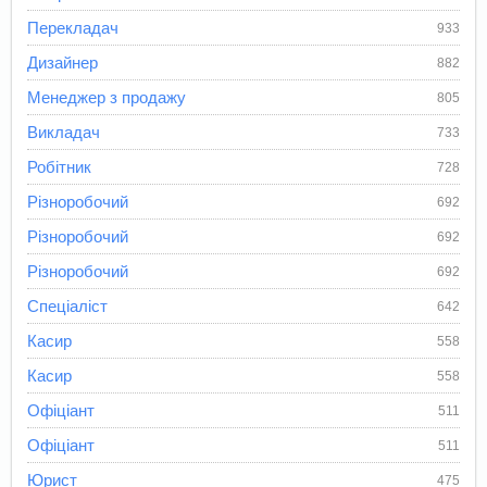
Перекладач
933
Дизайнер
882
Менеджер з продажу
805
Викладач
733
Робітник
728
Різноробочий
692
Різноробочий
692
Різноробочий
692
Спеціаліст
642
Касир
558
Касир
558
Офіціант
511
Офіціант
511
Юрист
475