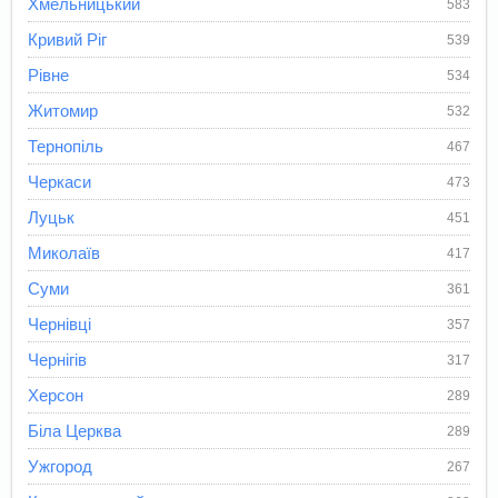
Хмельницький
583
Кривий Ріг
539
Рівне
534
Житомир
532
Тернопіль
467
Черкаси
473
Луцьк
451
Миколаїв
417
Суми
361
Чернівці
357
Чернігів
317
Херсон
289
Біла Церква
289
Ужгород
267