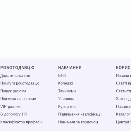
РОБОТОДАВЦЮ
НАВЧАННЯ
КОРИ
Додати вакансію
ВНЗ
Новини 
Послуги роботодавцю
Коледжі
Статті 
Пошук резюме
Технікуми
Статист
Підписка на резюме
Училища
Законод
VIP резюме
Курси мов
Посадові
В допомогу HR
Підвищення кваліфікації
Каталог
Класифікатор професій
Навчання за кордоном
Центри 