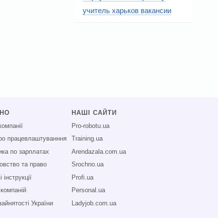
учитель харьков вакансии
СНО
НАШІ САЙТИ
компанії
Pro-robotu.ua
про працевлаштуванння
Training.ua
ика по зарплатах
Arendazala.com.ua
овство та право
Srochno.ua
 інструкції
Profi.ua
 компаній
Personal.ua
зайнятості України
Ladyjob.com.ua