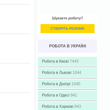
Шукаєте роботу?
СТВОРІТЬ РЕЗЮМЕ
РОБОТА В УКРАЇНІ
Робота в Києві
7443
Робота в Львові
1044
Робота в Дніпрі
1040
Робота в Одесі
941
Робота в Харкові
943