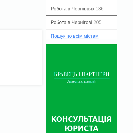
Робота в Чернівцях
186
Робота в Чернігові
205
Пошук по всім містам