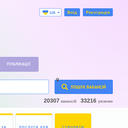
Вхід
Реєстрація
UA
RU
ПУБЛІКАЦІЇ
ПОШУК ВАКАНСІЙ
20307
33216
вакансій
резюме
 ЗА
ПОСЛУГИ ДЛЯ
СТВОРИТИ