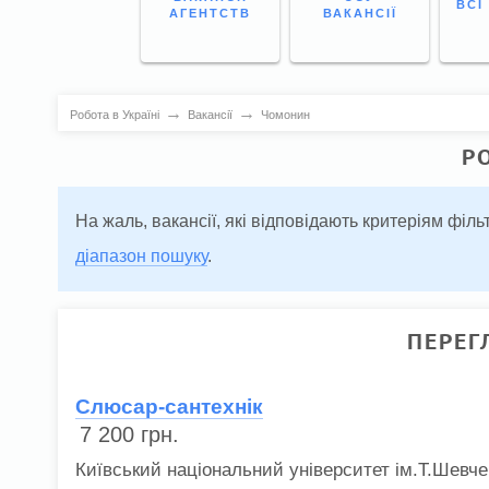
ВСІ
АГЕНТСТВ
ВАКАНСІЇ
→
→
Робота в Україні
Вакансії
Чомонин
Р
На жаль, вакансії, які відповідають критеріям фі
діапазон пошуку
.
ПЕРЕГ
Слюсар-сантехнік
7 200
грн.
Київський національний університет ім.Т.Шевче