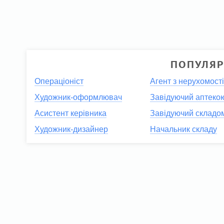
ПОПУЛЯР
Операціоніст
Агент з нерухомост
Художник-оформлювач
Завідуючий аптеко
Асистент керівника
Завідуючий складо
Художник-дизайнер
Начальник складу