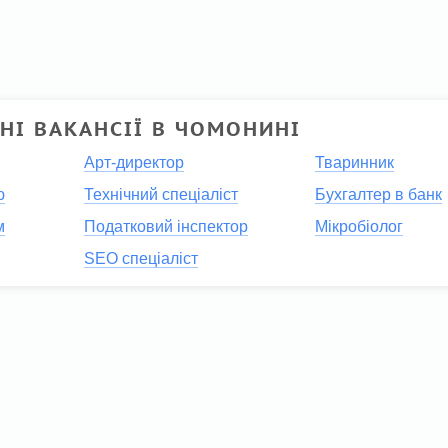
НІ ВАКАНСІЇ В ЧОМОНИНІ
і
Арт-директор
Тваринник
ю
Технічний спеціаліст
Бухгалтер в банк
м
Податковий інспектор
Мікробіолог
SEO спеціаліст