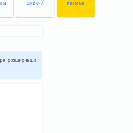
НОМ
ШУКАЧА
РЕЗЮМЕ
ьтра, розширивши