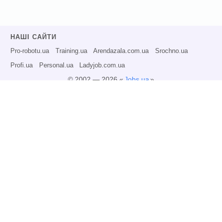
НАШІ САЙТИ
Pro-robotu.ua
Training.ua
Arendazala.com.ua
Srochno.ua
Profi.ua
Personal.ua
Ladyjob.com.ua
© 2002 — 2026 «
Jobs.ua
»
Всі права захищені.
Адміністрація може не розділяти точку зору авторів інформаційних матеріалів
та не несе відповідальності за розміщену користувачами інформацію.