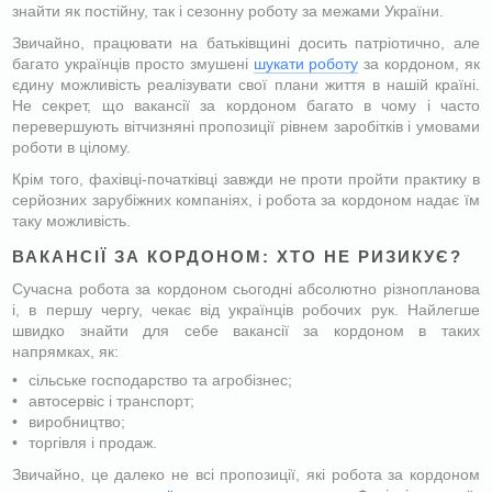
знайти як постійну, так і сезонну роботу за межами України.
Звичайно, працювати на батьківщині досить патріотично, але
багато українців просто змушені
шукати роботу
за кордоном, як
єдину можливість реалізувати свої плани життя в нашій країні.
Не секрет, що вакансії за кордоном багато в чому і часто
перевершують вітчизняні пропозиції рівнем заробітків і умовами
роботи в цілому.
Крім того, фахівці-початківці завжди не проти пройти практику в
серйозних зарубіжних компаніях, і робота за кордоном надає їм
таку можливість.
ВАКАНСІЇ ЗА КОРДОНОМ: ХТО НЕ РИЗИКУЄ?
Сучасна робота за кордоном сьогодні абсолютно різнопланова
і, в першу чергу, чекає від українців робочих рук. Найлегше
швидко знайти для себе вакансії за кордоном в таких
напрямках, як:
сільське господарство та агробізнес;
автосервіс і транспорт;
виробництво;
торгівля і продаж.
Звичайно, це далеко не всі пропозиції, які робота за кордоном