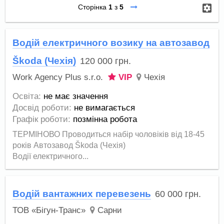
Сторінка
1
з
5
Водій електричного возику на автозавод
Škoda (Чехія)
120 000
грн.
Work Agency Plus s.r.o.
VIP
Чехія
Освіта:
не має значення
Досвід роботи:
не вимагається
Графік роботи:
позмінна робота
ТЕРМІНОВО Проводиться набір чоловіків від 18-45
років Автозавод Škoda (Чехія)
Водії електричного...
Водій вантажних перевезень
60 000
грн.
ТОВ «Бігун-Транс»
Сарни