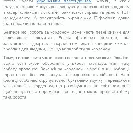
готова надати
українським претендентам
. Фахівці в своїх
галузях сміливо можуть розраховувати і на вакансії за кордоном
в сфері фінансів і логістики, банківської справи та різного ТОП
менеджменту. А популярність українських IT-фахівців давно
стала практично легендарною.
Безперечно, робота за кордоном може нести певні ризики для
вітчизняного пошукача. Безліч фіктивних агентств, що
займаються відвертим шахрайством, здатні створити чимало
проблем для людини, що шукає заробітку за кордоном.
Тому, вирішивши шукати своє визнання поза межами України,
варто бути вкрай обережним у виборі партнера, який таку
роботу пропонує. Вакансії за кордоном, зібрані в цій рубриці,
гарантовано безпечні, актуальні і відповідають дійсності. Наші
фахівці особливо скрупульозно, буквально вручну, перевіряють
усі вакансії за кордоном, що розміщуються на сайті компанії,
щоб пошукач не переживав про те, що може принести йому
така робота.