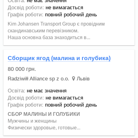
Освіта:
не має значення
Досвід роботи:
не вимагається
Графік роботи:
повний робочий день
Kim Johansen Transport Group є провідним
скандинавським перевізником.
Наша основна база знаходиться в...
Сборщик ягод (малина и голубика)
80 000
грн.
Radziwiłł Alliance sp z o.o.
Львів
Освіта:
не має значення
Досвід роботи:
не вимагається
Графік роботи:
повний робочий день
СБОР МАЛИНЫ И ГОЛУБИКИ
Мужчины и женщины
Физически здоровые, готовые...