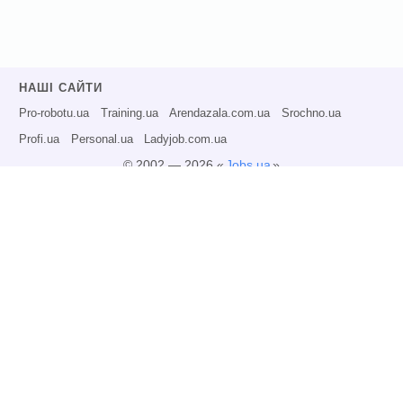
НАШІ САЙТИ
Pro-robotu.ua
Training.ua
Arendazala.com.ua
Srochno.ua
Profi.ua
Personal.ua
Ladyjob.com.ua
© 2002 — 2026 «
Jobs.ua
»
Всі права захищені.
Адміністрація може не розділяти точку зору авторів інформаційних матеріалів
та не несе відповідальності за розміщену користувачами інформацію.