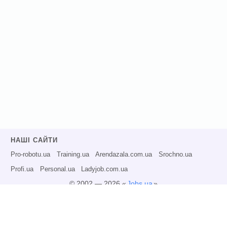
НАШІ САЙТИ
Pro-robotu.ua
Training.ua
Arendazala.com.ua
Srochno.ua
Profi.ua
Personal.ua
Ladyjob.com.ua
© 2002 — 2026 «
Jobs.ua
»
Всі права захищені.
Адміністрація може не розділяти точку зору авторів інформаційних матеріалів
та не несе відповідальності за розміщену користувачами інформацію.