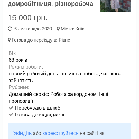
домробітниця, різноробоча
15 000 грн.
6 листопада 2020
Місто:
Київ
Готова до переїзду в:
Рівне
Вік:
68 років
Режим роботи:
повний робочий день,
позмінна робота,
часткова
зайнятість
Рубрики:
Домашній сервіс
;
Робота за кордоном
;
Інші
пропозиції
Перебуваю в шлюбі
Готова до відряджень
Увійдіть
або
зареєструйтеся
на сайті як