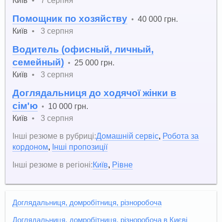
Київ
•
7 серпня
Помощник по хозяйству
40 000 грн.
•
Київ
•
3 серпня
Водитель (офисный, личный,
семейный)
25 000 грн.
•
Київ
•
3 серпня
Доглядальниця до ходячої жінки в
сім'ю
10 000 грн.
•
Київ
•
3 серпня
Інші резюме в рубриці:
Домашній сервіс
,
Робота за
кордоном
,
Інші пропозиції
Інші резюме в регіоні:
Київ
,
Рівне
Доглядальниця, домробітниця, різноробоча
Доглядальниця, домробітниця, різноробоча в Києві