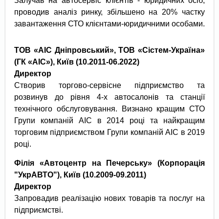
Залучав на автосервіс клієнтів - юридичних осіб,
проводив аналіз ринку, збільшено на 20% частку
завантаження СТО клієнтами-юридичними особами.
ТОВ «АІС Дніпровський», ТОВ
«Сістем-Україна»
(
ГК
«АІС»), Київ
(
10.2011-06.2022
)
Директор
Створив торгово-сервісне підприємство та
розвинув до рівня 4-х автосалонів та станції
технічного обслуговування. Визнано кращим СТО
Групи компаній АІС в 2014 році та найкращим
торговим підприємством Групи компаній АІС в 2019
році.
Філія «Автоцентр на Печерську» (Корпорація
"УкрАВТО"), Київ
(10.2009-09.2011)
Директор
Запровадив реалізацію нових товарів та послуг на
підприємстві.