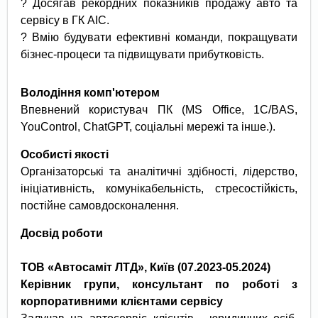
? Досягав рекордних показників продажу авто та
сервісу в ГК АІС.
? Вмію будувати ефективні команди, покращувати
бізнес-процеси та підвищувати прибутковість.
Володіння комп'ютером
Впевнений користувач ПК (MS Office, 1С/BAS,
YouControl, ChatGPT, соціальні мережі та інше.).
Особисті якості
Організаторські та аналітичні здібності, лідерство,
ініціативність, комунікабельність, стресостійкість,
постійне самовдосконалення.
Досвід роботи
ТОВ «Автосам
іт ЛТД»,
Київ
(07
.20
23
-
05
.202
4)
Керівник групи, консультант по роботі з
корпоративними клієнтами сервісу