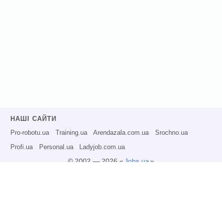
НАШІ САЙТИ
Pro-robotu.ua
Training.ua
Arendazala.com.ua
Srochno.ua
Profi.ua
Personal.ua
Ladyjob.com.ua
© 2002 — 2026 «
Jobs.ua
»
Всі права захищені.
Адміністрація може не розділяти точку зору авторів інформаційних матеріалів
та не несе відповідальності за розміщену користувачами інформацію.