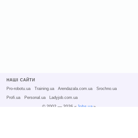
НАШІ САЙТИ
Pro-robotu.ua
Training.ua
Arendazala.com.ua
Srochno.ua
Profi.ua
Personal.ua
Ladyjob.com.ua
© 2002 — 2026 «
Jobs.ua
»
Всі права захищені.
Адміністрація може не розділяти точку зору авторів інформаційних матеріалів
та не несе відповідальності за розміщену користувачами інформацію.