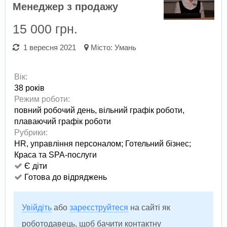
Менеджер з продажу
15 000 грн.
1 вересня 2021
Місто:
Умань
Вік:
38 років
Режим роботи:
повний робочий день,
вільний графік роботи,
плаваючий графік роботи
Рубрики:
HR, управління персоналом
;
Готельний бізнес
;
Краса та SPA-послуги
Є діти
Готова до відряджень
Увійдіть
або
зареєструйтеся
на сайті як
роботодавець, щоб бачити контактну