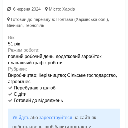
6 червня 2024
Місто:
Харків
Готовий до переїзду в:
Полтава (Харківська обл.)
,
Вінниця
,
Тернопіль
Вік:
51 рік
Режим роботи:
повний робочий день,
додатковий заробіток,
плаваючий графік роботи
Рубрики:
Виробництво
;
Керівництво
;
Сільське господарство,
агробізнес
Перебуваю в шлюбі
Є діти
Готовий до відряджень
Увійдіть
або
зареєструйтеся
на сайті як
роботодавець, щоб бачити контактну