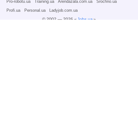
Pro-robotu.ua
Training.ua
Arendazala.com.ua
Srochno.ua
Profi.ua
Personal.ua
Ladyjob.com.ua
© 2002 — 2026 «
Jobs.ua
»
Всі права захищені.
Адміністрація може не розділяти точку зору авторів інформаційних матеріалів
та не несе відповідальності за розміщену користувачами інформацію.