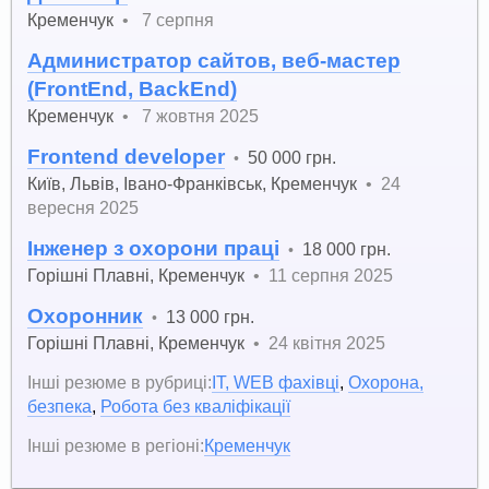
Кременчук
•
7 серпня
Администратор сайтов, веб-мастер
(FrontEnd, BackEnd)
Кременчук
•
7 жовтня 2025
Frontend developer
50 000 грн.
•
Київ
,
Львів
,
Івано-Франківськ
,
Кременчук
•
24
вересня 2025
Інженер з охорони праці
18 000 грн.
•
Горішні Плавні
,
Кременчук
•
11 серпня 2025
Охоронник
13 000 грн.
•
Горішні Плавні
,
Кременчук
•
24 квітня 2025
Інші резюме в рубриці:
IT, WEB фахівці
,
Охорона,
безпека
,
Робота без кваліфікації
Інші резюме в регіоні:
Кременчук