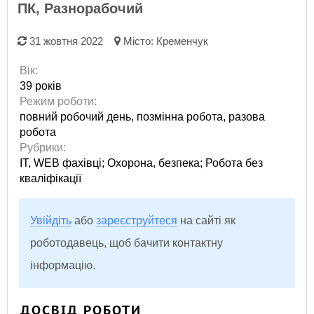
ПК, Разнорабочий
31 жовтня 2022
Місто:
Кременчук
Вік:
39 років
Режим роботи:
повний робочий день,
позмінна робота,
разова
робота
Рубрики:
IT, WEB фахівці
;
Охорона, безпека
;
Робота без
кваліфікації
Увійдіть
або
зареєструйтеся
на сайті як
роботодавець, щоб бачити контактну
інформацію.
ДОСВІД РОБОТИ