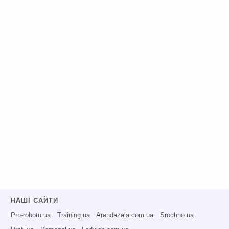
НАШІ САЙТИ
Pro-robotu.ua
Training.ua
Arendazala.com.ua
Srochno.ua