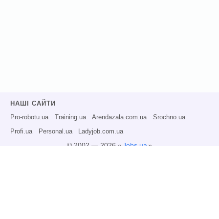
НАШІ САЙТИ
Pro-robotu.ua
Training.ua
Arendazala.com.ua
Srochno.ua
Profi.ua
Personal.ua
Ladyjob.com.ua
© 2002 — 2026 «
Jobs.ua
»
Всі права захищені.
Адміністрація може не розділяти точку зору авторів інформаційних матеріалів
та не несе відповідальності за розміщену користувачами інформацію.