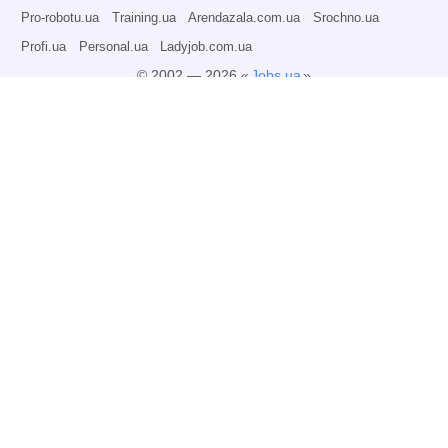
Pro-robotu.ua
Training.ua
Arendazala.com.ua
Srochno.ua
Profi.ua
Personal.ua
Ladyjob.com.ua
© 2002 — 2026 «
Jobs.ua
»
Всі права захищені.
Адміністрація може не розділяти точку зору авторів інформаційних матеріалів
та не несе відповідальності за розміщену користувачами інформацію.