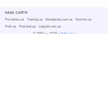
НАШІ САЙТИ
Pro-robotu.ua
Training.ua
Arendazala.com.ua
Srochno.ua
Profi.ua
Personal.ua
Ladyjob.com.ua
© 2002 — 2026 «
Jobs.ua
»
Всі права захищені.
Адміністрація може не розділяти точку зору авторів інформаційних матеріалів
та не несе відповідальності за розміщену користувачами інформацію.