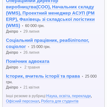
Операційний директор
виробництва(COO), Начальник складу
(WMS), Проектний менеджер АСУП (PM
ERP), Фахівець зі складської логістики
(WMS)
60 000 грн.
•
Дніпро
•
29 липня
Соціальний працівник, реабілітолог,
соціолог
15 000 грн.
•
Дніпро
•
26 липня
Помічник адвоката
Дніпро
•
2 травня
Історик, вчитель історії та права
25 000
•
грн.
Дніпро
•
21 квітня
Інші резюме в рубриці:
Наука, освіта, переклади
,
Офісний персонал
,
Робота для студентів