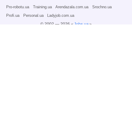
Pro-robotu.ua
Training.ua
Arendazala.com.ua
Srochno.ua
Profi.ua
Personal.ua
Ladyjob.com.ua
© 2002 — 2026 «
Jobs.ua
»
Всі права захищені.
Адміністрація може не розділяти точку зору авторів інформаційних матеріалів
та не несе відповідальності за розміщену користувачами інформацію.