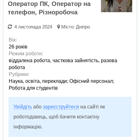
Оператор ПК, Оператор на
телефон, Різноробоча
4 листопада 2024
Місто:
Дніпро
Вік:
26 років
Режим роботи:
віддалена робота,
часткова зайнятість,
разова
робота
Рубрики:
Наука, освіта, переклади
;
Офісний персонал
;
Робота для студентів
Увійдіть
або
зареєструйтеся
на сайті як
роботодавець, щоб бачити контактну
інформацію.