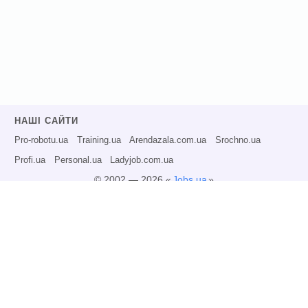
НАШІ САЙТИ
Pro-robotu.ua
Training.ua
Arendazala.com.ua
Srochno.ua
Profi.ua
Personal.ua
Ladyjob.com.ua
© 2002 — 2026 «
Jobs.ua
»
Всі права захищені.
Адміністрація може не розділяти точку зору авторів інформаційних матеріалів
та не несе відповідальності за розміщену користувачами інформацію.