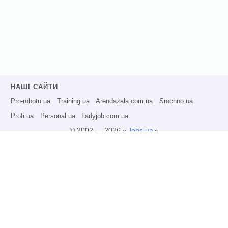
НАШІ САЙТИ
Pro-robotu.ua
Training.ua
Arendazala.com.ua
Srochno.ua
Profi.ua
Personal.ua
Ladyjob.com.ua
© 2002 — 2026 «
Jobs.ua
»
Всі права захищені.
Адміністрація може не розділяти точку зору авторів інформаційних матеріалів
та не несе відповідальності за розміщену користувачами інформацію.