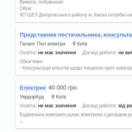
Вимоги, побажання:
Обов'
КП ШЕУ Дніпровського району м. Києва потрібні на.
Представник постачальника, консульта
Галант Пол електра
Київ
Освіта:
не має значення
Досвід роботи:
не ви
Обов’язки:
- Консультація клієнтів щодо товарних груп: електр
40 000
грн.
Електрик
Укрдорбуд
Київ
Освіта:
не має значення
Досвід роботи:
від р
Будівельна компанія шукає електрика з досвідом р
...