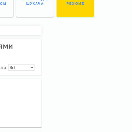
НОМ
ШУКАЧА
РЕЗЮМЕ
ТЯМИ
ати: