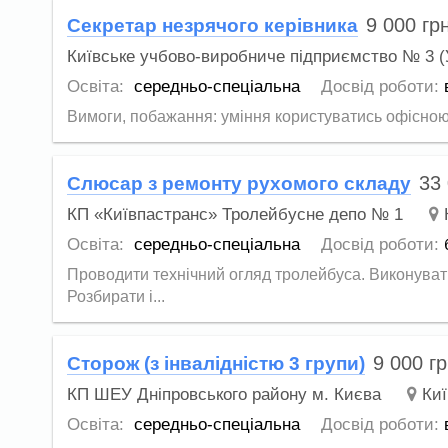
9 000
гр
Секретар незрячого керівника
Київське учбово-виробниче підприємство № 3 
Освіта:
середньо-спеціальна
Досвід роботи:
Вимоги, побажання: уміння користуватись офісною т
33
Слюсар з ремонту рухомого складу
КП «Київпастранс» Тролейбусне депо № 1
Освіта:
середньо-спеціальна
Досвід роботи:
Проводити технічний огляд тролейбуса. Виконувати 
Розбирати і...
9 000
гр
Сторож (з інвалідністю 3 групи)
КП ШЕУ Дніпровського району м. Києва
Киї
Освіта:
середньо-спеціальна
Досвід роботи: