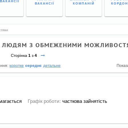
 ВАКАНСІЇ
ВАКАНСІЇ
КОМПАНІЙ
КОРДО
стями
ІЛ: ЛЮДЯМ З ОБМЕЖЕНИМИ МОЖЛИВОС
Сторінка
1
з
4
ення:
коротке
середнє
детальне
Показ
магається
Графік роботи:
часткова зайнятість