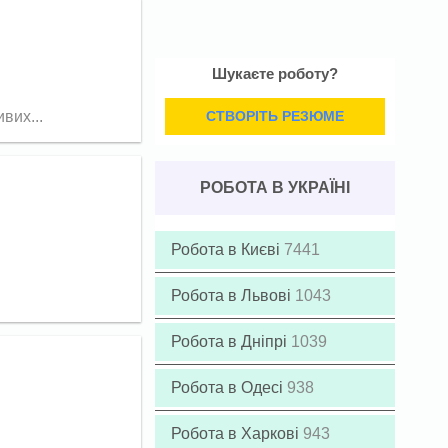
Шукаєте роботу?
СТВОРІТЬ РЕЗЮМЕ
вих...
РОБОТА В УКРАЇНІ
Робота в Києві
7441
Робота в Львові
1043
Робота в Дніпрі
1039
Робота в Одесі
938
Робота в Харкові
943