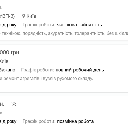
н.
(УВП-3)
Київ
від року
Графік роботи:
часткова зайнятість
ехнікою, порядність, акуратність, толерантність, без шкідли
 000
грн.
Київ
бажано
Графік роботи:
повний робочий день
ремонт агрегатів і вузлів рухомого складу.
н.
+ %
в
від року
Графік роботи:
позмінна робота