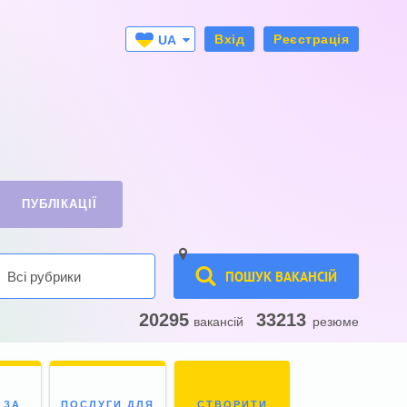
Вхід
Реєстрація
UA
RU
ПУБЛІКАЦІЇ
ПОШУК ВАКАНСІЙ
Всі рубрики
20295
33213
вакансій
резюме
 ЗА
ПОСЛУГИ ДЛЯ
СТВОРИТИ