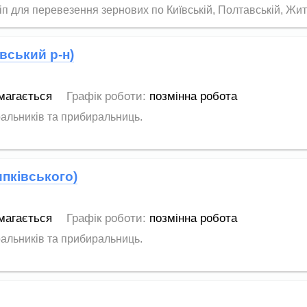
іп для перевезення зернових по Київській, Полтавській, Жито
вський р-н)
магається
Графік роботи:
позмінна робота
ральників та прибиральниць.
пківського)
магається
Графік роботи:
позмінна робота
ральників та прибиральниць.