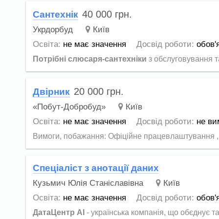
40 000
грн.
Сантехнік
Укрдорбуд
Київ
Освіта:
не має значення
Досвід роботи:
обов'
Потрібні слюсаря-сантехніки
з обслуговування та
20 000
грн.
Двірник
«Побут-Добробуд»
Київ
Освіта:
не має значення
Досвід роботи:
не ви
Вимоги, побажання: Офіційне працевлаштування , со
Спеціаліст з анотації даних
Кузьмич Юлія Станіславівна
Київ
Освіта:
не має значення
Досвід роботи:
обов'
ДатаЦентр AI
- українська компанія, що обєднує та