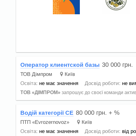
30 000
грн.
Оператор клиентской базы
ТОВ Дімпром
Київ
Освіта:
не має значення
Досвід роботи:
не ви
ТОВ «ДІМПРОМ»
запрошує до своєї команди активн
80 000
грн.
+ %
Водій категорії СЕ
ПТП «Еvrozernovoz»
Київ
Освіта:
не має значення
Досвід роботи:
від р