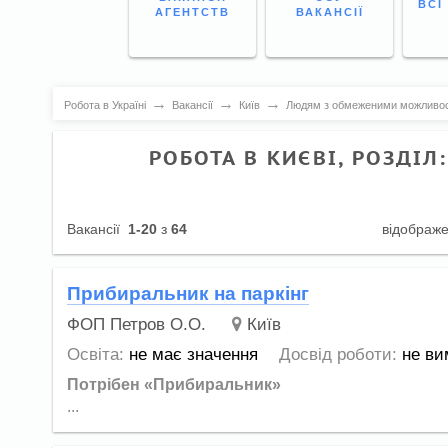
ВСІ
АГЕНТСТВ
ВАКАНСІЇ
→
→
→
Робота в Україні
Вакансії
Київ
Людям з обмеженими можливо
РОБОТА В КИЄВІ, РОЗД
Вакансії
1-20
з
64
відображ
Прибиральник на паркінг
ФОП Петров О.О.
Київ
Освіта:
не має значення
Досвід роботи:
не ви
Потрібен «Прибиральник»
...