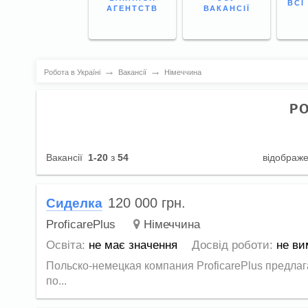
ВСІ
АГЕНТСТВ
ВАКАНСІЇ
→
→
Робота в Україні
Вакансії
Німеччина
Р
Вакансії
1-20
з
54
відображ
120 000
грн.
Сиделка
ProficarePlus
Німеччина
Освіта:
не має значення
Досвід роботи:
не ви
Польско-немецкая компания ProficarePlus предлаг
по...