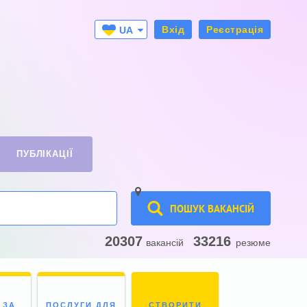
Вхід
Реєстрація
UA
RU
ПУБЛІКАЦІЇ
ПОШУК ВАКАНСІЙ
20307
33216
вакансій
резюме
 ЗА
ПОСЛУГИ ДЛЯ
СТВОРИТИ