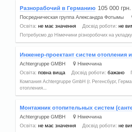
105 000
грн.
Разнорабочий в Германию
Посредническая группа Александра Фотымы
Освіта:
не має значення
Досвід роботи:
не ви
Потребуємо до Німеччини різноробочих на укладку 
Инженер-проектант систем отопления 
Achtergruppe GMBH
Німеччина
Освіта:
повна вища
Досвід роботи:
бажано
Компания Achtergruppe GmbH (г. Регенсбург, Гер
отопления...
Монтажник отопительных систем (сант
Achtergruppe GMBH
Німеччина
Освіта:
не має значення
Досвід роботи:
не ви