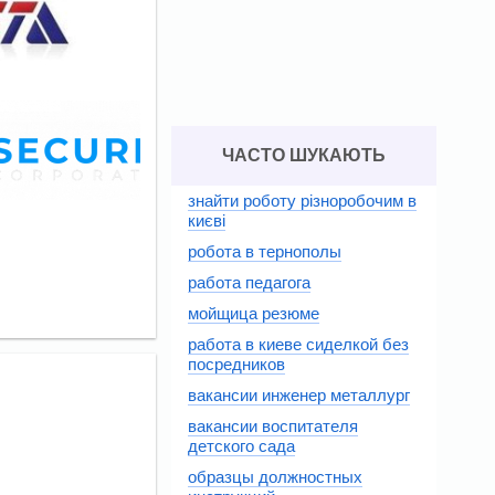
ЧАСТО ШУКАЮТЬ
знайти роботу різноробочим в
києві
робота в тернополы
работа педагога
мойщица резюме
работа в киеве сиделкой без
посредников
вакансии инженер металлург
вакансии воспитателя
детского сада
образцы должностных