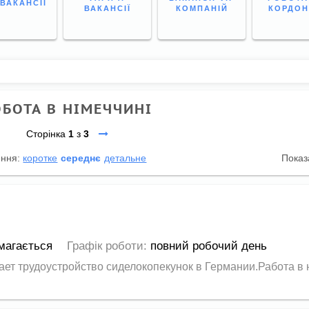
 ВАКАНСІЇ
ВАКАНСІЇ
КОМПАНІЙ
КОРДО
ОБОТА В НІМЕЧЧИНІ
Сторінка
1
з
3
ення:
коротке
середнє
детальне
Показ
магається
Графік роботи:
повний робочий день
ает трудоустройство сиделокопекунок в Германии.Работа в