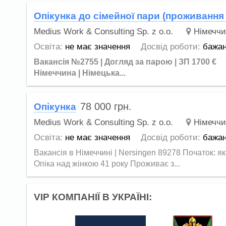
Опікунка до сімейної пари (проживання
Medius Work & Consulting Sp. z o.o.
Німеччи
Освіта:
не має значення
Досвід роботи:
бажа
Вакансія №2755 | Догляд за парою | ЗП 1700 €
Німеччина | Німецька...
78 000
грн.
Опікунка
Medius Work & Consulting Sp. z o.o.
Німеччи
Освіта:
не має значення
Досвід роботи:
бажа
Вакансія в Німеччині | Nersingen 89278 Початок:
Опіка над жінкою 41 року Проживає з...
VIP КОМПАНІЇ В УКРАЇНІ: