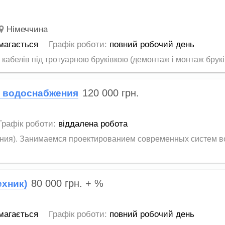
Німеччина
магається
Графік роботи:
повний робочий день
кабелів під тротуарною бруківкою (демонтаж і монтаж брукі
120 000
грн.
и водоснабжения
Графік роботи:
віддалена робота
мания). Занимаемся проектированием современных систем 
80 000
грн.
+ %
ехник)
магається
Графік роботи:
повний робочий день