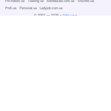
Pro-robotu.ua
Training.ua
Arendazala.com.ua
Srochno.ua
Profi.ua
Personal.ua
Ladyjob.com.ua
© 2002 — 2026 «
Jobs.ua
»
Всі права захищені.
Адміністрація може не розділяти точку зору авторів інформаційних матеріалів
та не несе відповідальності за розміщену користувачами інформацію.