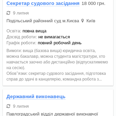
Секретар судового засідання
18 000
грн.
9 липня
Подільський районний суд м.Києва
Київ
Освіта:
повна вища
Досвід роботи:
не вимагається
Графік роботи:
повний робочий день
Вимоги: вища (базова вища) юридична освіта,
можна бакалавр, можна студента магістратури, хто
навчається заочно або дистанційно (відпускатимемо
на сесію).
Обов"язки: секретар судового засідання, підготовка
справ до здачі в канцелярію, командна робота з...
Державний виконавець
9 липня
Павлоградський відділ державної виконавчої