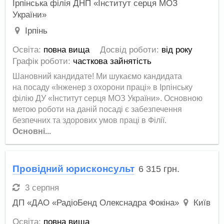
Ірпінська філія ДНП «Інститут серця МОЗ
України»
Ірпінь
Освіта:
повна вища
Досвід роботи:
від року
Графік роботи:
часткова зайнятість
Шановний кандидате! Ми шукаємо кандидата
на посаду «Інженер з охорони праці» в Ірпінську
філію ДУ «Інститут серця МОЗ України». Основною
метою роботи на даній посаді є забезпечення
безпечних та здорових умов праці в Філії.
Основні...
Провідний юрисконсульт
6 315
грн.
3 серпня
ДП «ДАО «РадіоБенд Олекснадра Фокіна»
Київ
Освіта:
повна вища