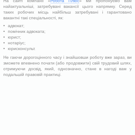
На сайті компанії «
Робота Плюс
» ми пропонуємо вам
найактуальніші, затребувані вакансії цього напрямку. Серед
таких робочих місць найбільш затребувані і гарантовано
вакантні такі спеціальності, як:
адвокат;
помічник адвоката;
юрист;
нотаріус;
юрисконсульт.
Не гаючи дорогоцінного часу і знайшовши роботу вже зараз, ви
зможете впевнено почати (або продовжити) свій трудовий шлях,
отримуючи досвід, який, однозначно, стане в нагоді вам у
подальшій правовій практиці.