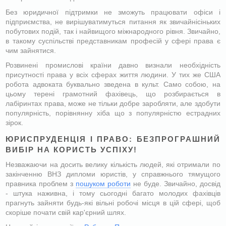
Без юридичної підтримки не зможуть працювати офіси і
підприємства, не вирішуватимуться питання як звичайнісіньких
побутових подій, так і найвищого міжнародного рівня. Звичайно,
в такому суспільстві представникам професій у сфері права є
чим зайнятися.
Розвинені промислові країни давно визнали необхідність
присутності права у всіх сферах життя людини. У тих же США
робота адвоката буквально зведена в культ. Само собою, на
цьому терені грамотний фахівець, що розбирається в
лабіринтах права, може не тільки добре заробляти, але здобути
популярність, порівнянну хіба що з популярністю естрадних
зірок.
ЮРИСПРУДЕНЦІЯ І ПРАВО: БЕЗПРОГРАШНИЙ
ВИБІР НА КОРИСТЬ УСПІХУ!
Незважаючи на досить велику кількість людей, які отримали по
закінченню ВНЗ дипломи юристів, у справжнього тямущого
правника проблем з
пошуком роботи
не буде. Звичайно, досвід
- штука наживна, і тому сьогодні багато молодих фахівців
прагнуть зайняти будь-які вільні робочі місця в цій сфері, щоб
скоріше почати свій кар'єрний шлях.