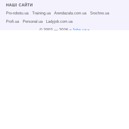
НАШІ САЙТИ
Pro-robotu.ua
Training.ua
Arendazala.com.ua
Srochno.ua
Profi.ua
Personal.ua
Ladyjob.com.ua
© 2002 — 2026 «
Jobs.ua
»
Всі права захищені.
Адміністрація може не розділяти точку зору авторів інформаційних матеріалів
та не несе відповідальності за розміщену користувачами інформацію.