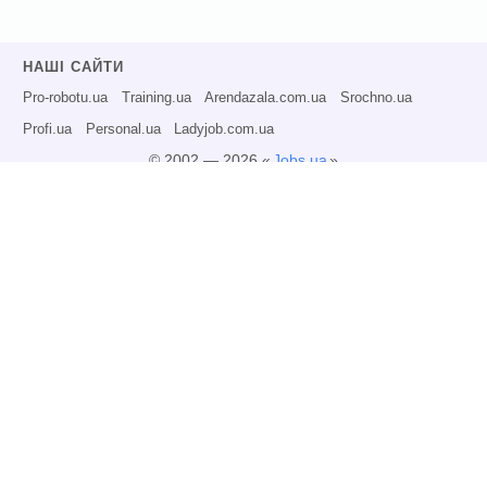
НАШІ САЙТИ
Pro-robotu.ua
Training.ua
Arendazala.com.ua
Srochno.ua
Profi.ua
Personal.ua
Ladyjob.com.ua
© 2002 — 2026 «
Jobs.ua
»
Всі права захищені.
Адміністрація може не розділяти точку зору авторів інформаційних матеріалів
та не несе відповідальності за розміщену користувачами інформацію.