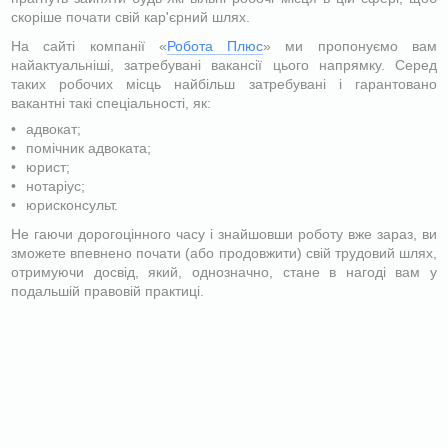
скоріше почати свій кар'єрний шлях.
На сайті компанії «
Робота Плюс
» ми пропонуємо вам
найактуальніші, затребувані вакансії цього напрямку. Серед
таких робочих місць найбільш затребувані і гарантовано
вакантні такі спеціальності, як:
адвокат;
помічник адвоката;
юрист;
нотаріус;
юрисконсульт.
Не гаючи дорогоцінного часу і знайшовши роботу вже зараз, ви
зможете впевнено почати (або продовжити) свій трудовий шлях,
отримуючи досвід, який, однозначно, стане в нагоді вам у
подальшій правовій практиці.