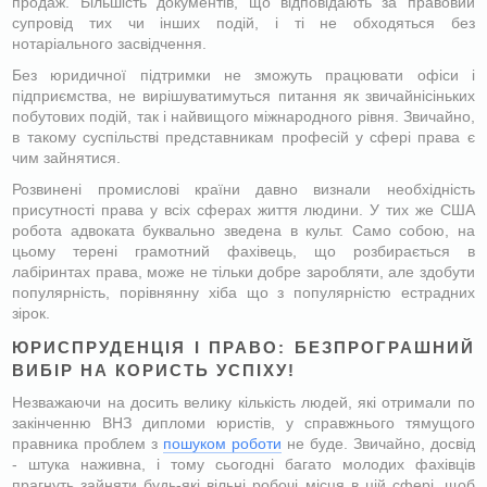
продаж. Більшість документів, що відповідають за правовий
супровід тих чи інших подій, і ті не обходяться без
нотаріального засвідчення.
Без юридичної підтримки не зможуть працювати офіси і
підприємства, не вирішуватимуться питання як звичайнісіньких
побутових подій, так і найвищого міжнародного рівня. Звичайно,
в такому суспільстві представникам професій у сфері права є
чим зайнятися.
Розвинені промислові країни давно визнали необхідність
присутності права у всіх сферах життя людини. У тих же США
робота адвоката буквально зведена в культ. Само собою, на
цьому терені грамотний фахівець, що розбирається в
лабіринтах права, може не тільки добре заробляти, але здобути
популярність, порівнянну хіба що з популярністю естрадних
зірок.
ЮРИСПРУДЕНЦІЯ І ПРАВО: БЕЗПРОГРАШНИЙ
ВИБІР НА КОРИСТЬ УСПІХУ!
Незважаючи на досить велику кількість людей, які отримали по
закінченню ВНЗ дипломи юристів, у справжнього тямущого
правника проблем з
пошуком роботи
не буде. Звичайно, досвід
- штука наживна, і тому сьогодні багато молодих фахівців
прагнуть зайняти будь-які вільні робочі місця в цій сфері, щоб