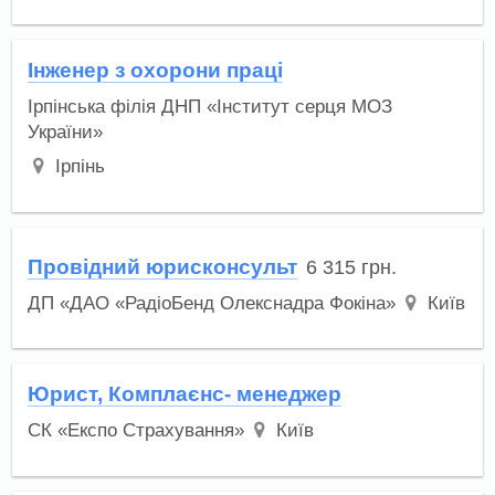
Інженер з охорони праці
Ірпінська філія ДНП «Інститут серця МОЗ
України»
Ірпінь
Провідний юрисконсульт
6 315
грн.
ДП «ДАО «РадіоБенд Олекснадра Фокіна»
Київ
Юрист, Комплаєнс- менеджер
СК «Експо Страхування»
Київ