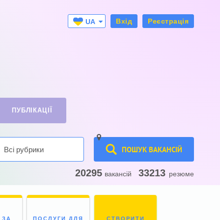
Вхід
Реєстрація
UA
RU
ПУБЛІКАЦІЇ
ПОШУК ВАКАНСІЙ
Всі рубрики
20295
33213
вакансій
резюме
 ЗА
ПОСЛУГИ ДЛЯ
СТВОРИТИ