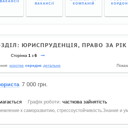
 ВАКАНСІЇ
ВАКАНСІЇ
КОМПАНІЙ
КОРДО
ОЗДІЛ: ЮРИСПРУДЕНЦІЯ, ПРАВО ЗА РІК
Сторінка
1
з
6
ення:
коротке
середнє
детальне
Показ
7 000
грн.
 юриста
магається
Графік роботи:
часткова зайнятість
ремление к саморазвитию, стрессоустойчивость.Знание и у