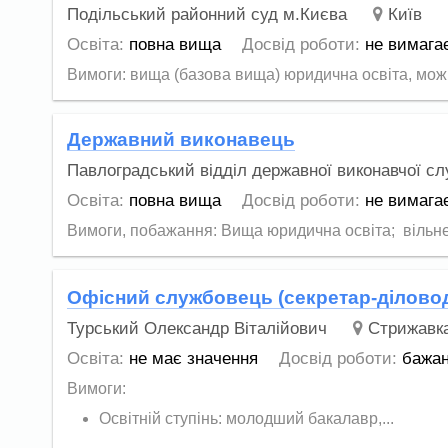
Подільський районний суд м.Києва
Київ
Освіта:
повна вища
Досвід роботи:
не вимага
Вимоги: вища (базова вища) юридична освіта, можн
Державний виконавець
Павлоградський відділ державної виконавчої с
Освіта:
повна вища
Досвід роботи:
не вимага
Вимоги, побажання: Вища юридична освіта; вільне
Офісний службовець (секретар-ділово
Турський Олександр Віталійович
Стрижавка
Освіта:
не має значення
Досвід роботи:
бажа
Вимоги:
Освітній ступінь: молодший бакалавр,...