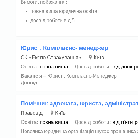
Вимоги, побажання:
повна вища юридична освіта;
досвід роботи від 5...
Юрист, Комплаєнс- менеджер
СК «Експо Страхування»
Київ
Освіта:
повна вища
Досвід роботи:
від двох р
Вакансія
– Юрист ; Комплаєнс-Менеджер
Досвід...
Помічник адвоката, юриста, адміністра
Правовід
Київ
Освіта:
повна вища
Досвід роботи:
від п'яти р
Невелика юридична організація шукає працівника з