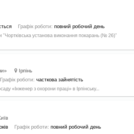
ється
Графік роботи:
повний робочий день
 "Чортківська установа виконання покарань (№ 26)"
ни»
Ірпінь
Графік роботи:
часткова зайнятість
ду «Інженер з охорони праці» в Ірпінську...
Київ
оків
Графік роботи:
повний робочий день