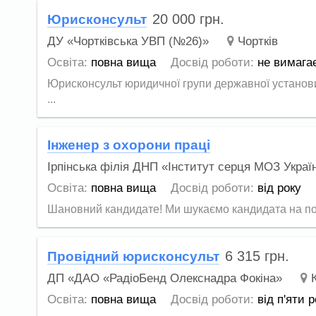
20 000
грн.
Юрисконсульт
ДУ «Чортківська УВП (№26)»
Чортків
Освіта:
повна вища
Досвід роботи:
не вимага
Юрисконсульт юридичної групи державної установи
...
Інженер з охорони праці
Ірпінська філія ДНП «Інститут серця МОЗ Украї
Освіта:
повна вища
Досвід роботи:
від року
Шановний кандидате! Ми шукаємо кандидата на поса
6 315
грн.
Провідний юрисконсульт
ДП «ДАО «РадіоБенд Олекснадра Фокіна»
Освіта:
повна вища
Досвід роботи:
від п'яти р