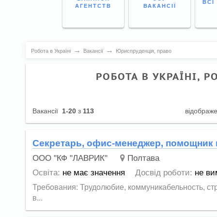
ВСІ
АГЕНТСТВ
ВАКАНСІЇ
→
→
Робота в Україні
Вакансії
Юриспруденція, право
РОБОТА В УКРАЇНІ, Р
Вакансії
1-20
з
113
відображ
Секретарь, офис-менеджер, помощник
ООО "КФ "ЛАВРИК"
Полтава
Освіта:
не має значення
Досвід роботи:
не ви
Требования: Трудолюбие, коммуникабельность, ст
в...