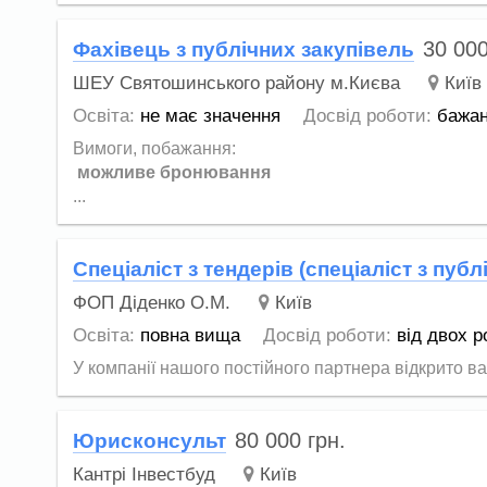
30 00
Фахівець з публічних закупівель
ШЕУ Святошинського району м.Києва
Київ
Освіта:
не має значення
Досвід роботи:
бажа
Вимоги, побажання:
можливе бронювання
...
Спеціаліст з тендерів (спеціаліст з публ
ФОП Діденко О.М.
Київ
Освіта:
повна вища
Досвід роботи:
від двох р
У компанії нашого постійного партнера відкрито в
80 000
грн.
Юрисконсульт
Кантрі Інвестбуд
Київ