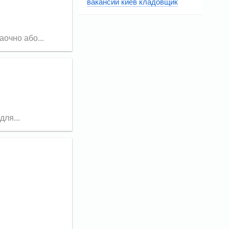
вакансии киев кладовщик
очно або...
ля...