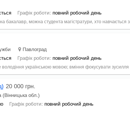
ється
Графік роботи:
повний робочий день
а бакалавр, можна студента магістратури, хто навчається за
лужби
Павлоград
ється
Графік роботи:
повний робочий день
 володіння українською мовою; вміння фокусувати зусилля д
20 000
грн.
д)
 (Вінницька обл.)
но
Графік роботи:
повний робочий день