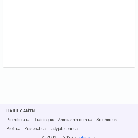
НАШІ САЙТИ
Pro-robotu.ua
Training.ua
Arendazala.com.ua
Srochno.ua
Profi.ua
Personal.ua
Ladyjob.com.ua
© 2002 — 2026 «
Jobs.ua
»