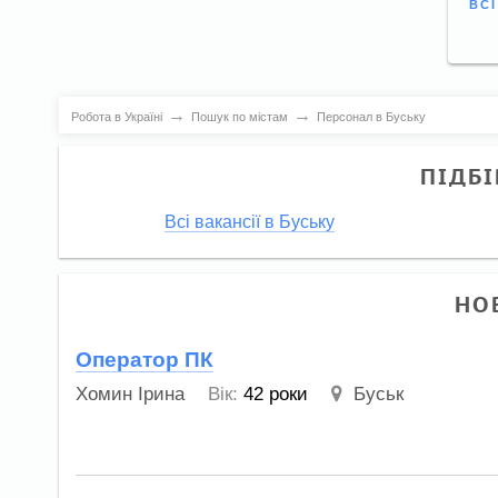
ВС
→
→
Робота в Україні
Пошук по містам
Персонал в Буську
ПІДБІ
Всі вакансії в Буську
НО
Оператор ПК
Хомин Ірина
Вік:
42 роки
Буськ