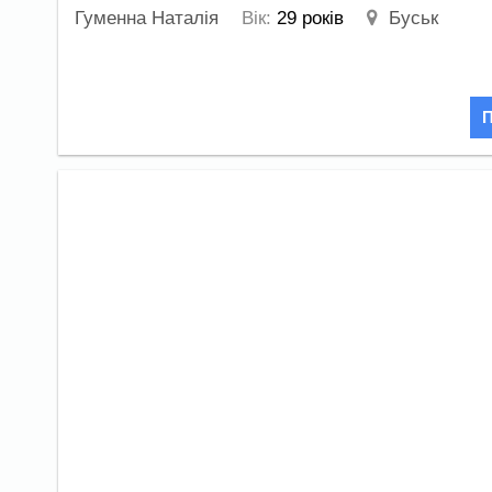
Гуменна Наталія
Вік:
29 років
Буськ