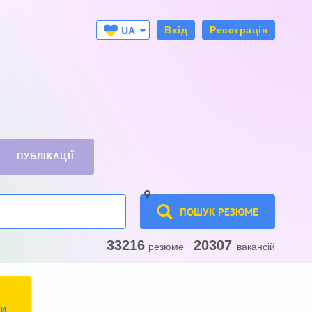
Вхід
Реєстрація
UA
RU
ПУБЛІКАЦІЇ
ПОШУК РЕЗЮМЕ
33216
20307
резюме
вакансій
ТИ