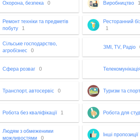
Охорона, безпека
0
Виробництво
Ремонт техніки та предметів
Ресторанний біз
побуту
1
1
Сільське господарство,
ЗМІ, TV, Радіо
агробізнес
0
Сфера розваг
0
Телекомунікація
Транспорт, автосервіс
0
Туризм та спор
Робота без кваліфікації
1
Робота для сту
Людям з обмеженими
Інші пропозиції
можливостями
0