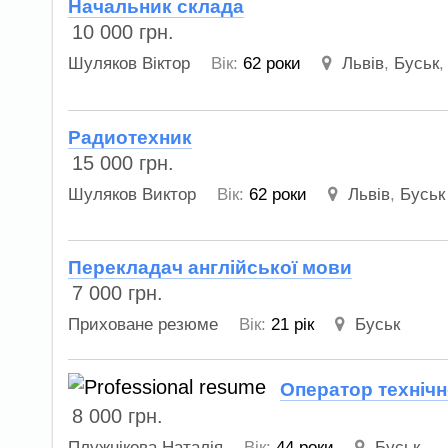
Начальник склада
10 000
грн.
Шуляков Віктор
Вік:
62 роки
Львів
,
Буськ
Радиотехник
15 000
грн.
Шуляков Виктор
Вік:
62 роки
Львів
,
Буськ
Перекладач англійської мови
7 000
грн.
Приховане резюме
Вік:
21 рік
Буськ
Оператор технічн
8 000
грн.
Плужнікова Наталія
Вік:
44 роки
Буськ