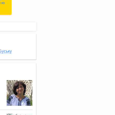
СІЮ
 Буську