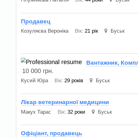
Продавец
Козуляєва Вероніка
Вік:
21 рік
Буськ
Вантажник, Комп
10 000
грн.
Кусий Юра
Вік:
29 років
Буськ
Лікар ветеринарної медицини
Макух Тарас
Вік:
32 роки
Буськ
Офіціант, продавець