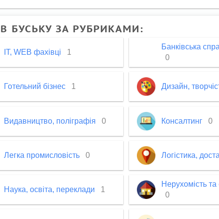
В БУСЬКУ ЗА РУБРИКАМИ:
Банківська спр
IT, WEB фахівці
1
0
Готельний бізнес
1
Дизайн, творчі
Видавництво, поліграфія
0
Консалтинг
0
Легка промисловість
0
Логістика, дост
Нерухомість та
Наука, освіта, переклади
1
0