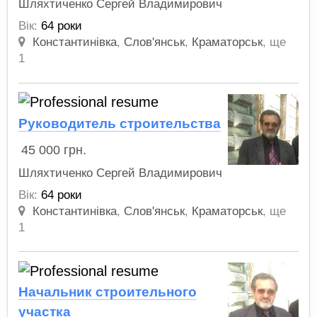
Шляхтиченко Cергей Владимирович
Вік:
64 роки
Константинівка
,
Слов'янськ
,
Краматорськ
,
ще
1
Руководитель строительства
45 000
грн.
Шляхтиченко Cергей Владимирович
Вік:
64 роки
Константинівка
,
Слов'янськ
,
Краматорськ
,
ще
1
Начальник строительного
участка