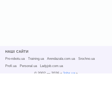
НАШІ САЙТИ
Pro-robotu.ua
Training.ua
Arendazala.com.ua
Srochno.ua
Profi.ua
Personal.ua
Ladyjob.com.ua
© 2002 — 2026 «
Jobs.ua
»
Всі права захищені.
Адміністрація може не розділяти точку зору авторів інформаційних матеріалів
та не несе відповідальності за розміщену користувачами інформацію.