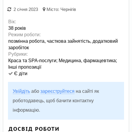
2 січня 2023
Місто:
Чернігів
Вік:
38 років
Режим роботи:
позмінна робота,
часткова зайнятість,
додатковий
заробіток
Рубрики:
Краса та SPA-послуги
;
Медицина, фармацевтика
;
Інші пропозиції
Є діти
Увійдіть
або
зареєструйтеся
на сайті як
роботодавець, щоб бачити контактну
інформацію.
ДОСВІД РОБОТИ