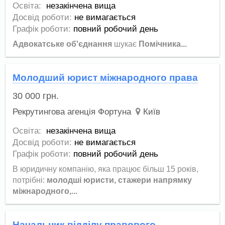
Освіта:
незакінчена вища
Досвід роботи:
не вимагається
Графік роботи:
повний робочий день
Адвокатське об'єднання
шукає
П
омічника...
Молодший юрист міжнародного права
30 000
грн.
Рекрутингова агенція Фортуна
Київ
Освіта:
незакінчена вища
Досвід роботи:
не вимагається
Графік роботи:
повний робочий день
В юридичну компанію, яка працює більш 15 років,
потрібні:
молодші юристи, стажери напрямку
міжнародного,...
Начальник відділу правового