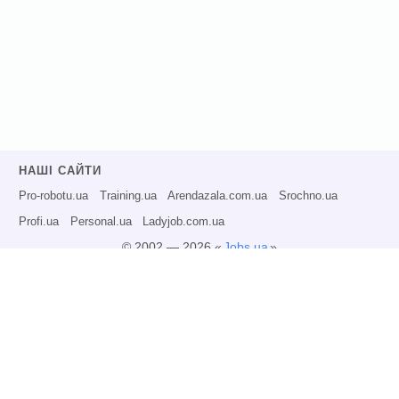
НАШІ САЙТИ
Pro-robotu.ua
Training.ua
Arendazala.com.ua
Srochno.ua
Profi.ua
Personal.ua
Ladyjob.com.ua
© 2002 — 2026 «
Jobs.ua
»
Всі права захищені.
Адміністрація може не розділяти точку зору авторів інформаційних матеріалів
та не несе відповідальності за розміщену користувачами інформацію.