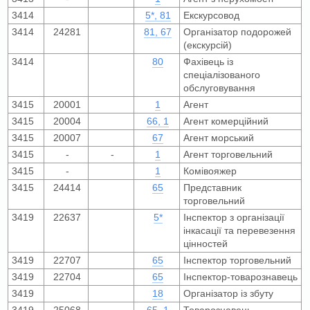
3414
5*, 81
Екскурсовод
3414
24281
81, 67
Організатор подорожей
(екскурсій)
3414
80
Фахівець із
спеціалізованого
обслуговування
3415
20001
1
Агент
3415
20004
66, 1
Агент комерційний
3415
20007
67
Агент морський
3415
-
-
1
Агент торговельний
3415
-
1
Комівояжер
3415
24414
65
Представник
торговельний
3419
22637
5*
Інспектор з організації
інкасації та перевезення
цінностей
3419
22707
65
Інспектор торговельний
3419
22704
65
Інспектор-товарознавець
3419
18
Організатор із збуту