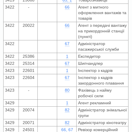
3419
25068
65, 1
Товарознавець
3422
-
66
Агент з митного
оформлення вантажів та
товарів
3422
20022
66
Агент з передачі вантажу
на прикордонній станції
(пункті)
3422
67
Адміністратор
пасажирської служби
3422
25386
1
Експедитор
3422
25314
67
Шипчандлер
3423
22601
1
Інспектор з кадрів
3423
22604
67
Інспектор з кадрів
закордонного плавання
3423
-
80
Фахівець з найму
робочої сили
3429
1
Агент рекламний
3429
20074
82
Адміністратор знімальної
групи
3429
20071
82
Адміністратор кінотеатру
3429
24501
66, 67
Ревізор комерційний