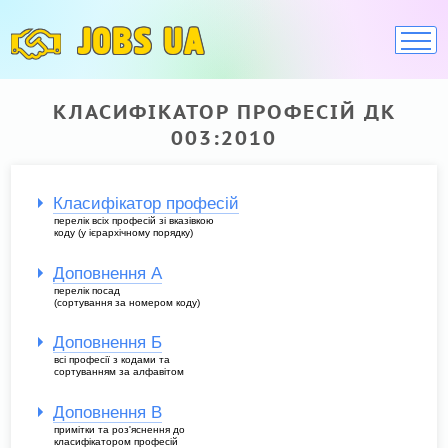
JOBS UA
КЛАСИФІКАТОР ПРОФЕСІЙ ДК
003:2010
Класифікатор професій
перелік всіх професій зі вказівкою
коду (у ієрархічному порядку)
Доповнення А
перелік посад
(сортування за номером коду)
Доповнення Б
всі професії з кодами та
сортуванням за алфавітом
Доповнення В
примітки та роз'яснення до
класифікатором професій