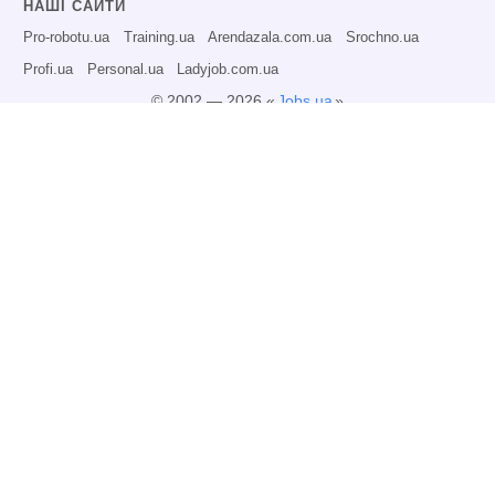
НАШІ САЙТИ
Pro-robotu.ua
Training.ua
Arendazala.com.ua
Srochno.ua
Profi.ua
Personal.ua
Ladyjob.com.ua
© 2002 — 2026 «
Jobs.ua
»
Всі права захищені.
Адміністрація може не розділяти точку зору авторів інформаційних матеріалів
та не несе відповідальності за розміщену користувачами інформацію.