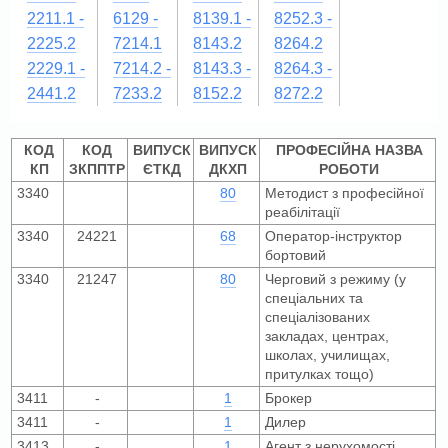
2211.1 -
6129 -
8139.1 -
8252.3 -
2225.2
7214.1
8143.2
8264.2
2229.1 -
7214.2 -
8143.3 -
8264.3 -
2441.2
7233.2
8152.2
8272.2
КОД
КОД
ВИПУСК
ВИПУСК
ПРОФЕСІЙНА НАЗВА
КП
ЗКППТР
ЄТКД
ДКХП
РОБОТИ
3340
80
Методист з професійної
реабілітації
3340
24221
68
Оператор-інструктор
бортовий
3340
21247
80
Черговий з режиму (у
спеціальних та
спеціалізованих
закладах, центрах,
школах, училищах,
притулках тощо)
3411
-
1
Брокер
3411
-
1
Дилер
3413
-
1
Агент з нерухомості