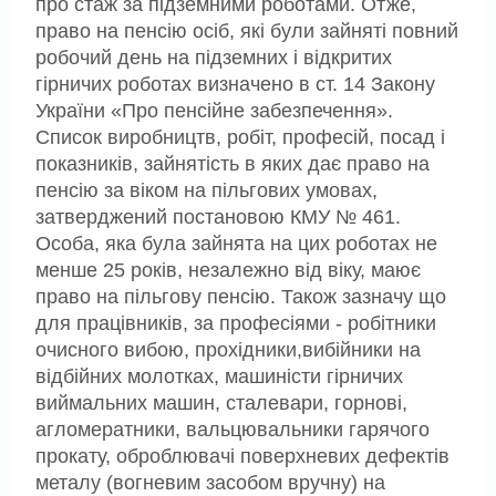
про стаж за підземними роботами. Отже,
право на пенсію осіб, які були зайняті повний
робочий день на підземних і відкритих
гірничих роботах визначено в ст. 14 Закону
України «Про пенсійне забезпечення».
Список виробництв, робіт, професій, посад і
показників, зайнятість в яких дає право на
пенсію за віком на пільгових умовах,
затверджений постановою КМУ № 461.
Особа, яка була зайнята на цих роботах не
менше 25 років, незалежно від віку, маює
право на пільгову пенсію. Також зазначу що
для працівників, за професіями - робітники
очисного вибою, прохідники,вибійники на
відбійних молотках, машиністи гірничих
виймальних машин, сталевари, горнові,
агломератники, вальцювальники гарячого
прокату, оброблювачі поверхневих дефектів
металу (вогневим засобом вручну) на