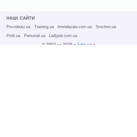
НАШІ САЙТИ
Pro-robotu.ua
Training.ua
Arendazala.com.ua
Srochno.ua
Profi.ua
Personal.ua
Ladyjob.com.ua
© 2002 — 2026 «
Jobs.ua
»
Всі права захищені.
Адміністрація може не розділяти точку зору авторів інформаційних матеріалів
та не несе відповідальності за розміщену користувачами інформацію.