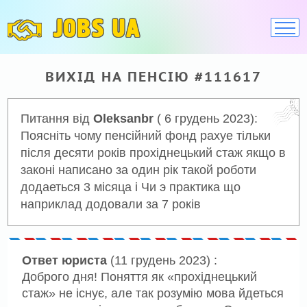
JOBS UA
ВИХІД НА ПЕНСІЮ #111617
Питання від
Oleksanbr
( 6 грудень 2023):
Пояснiть чому пенсiйний фонд рахуе тiльки
пiсля десяти рокiв прохiднецький стаж якщо в
законi написано за один рiк такой роботи
додаеться 3 мiсяца i Чи э практика що
наприклад додовали за 7 рокiв
Ответ юриста
(11 грудень 2023) :
Доброго дня! Поняття як «прохіднецький
стаж» не існує, але так розумію мова йдеться